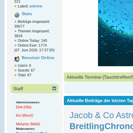
221
Latest:
antrens
Stats
Beiträge insgesamt:
39077
Themen insgesamt:
3816
Online Today: 140
Online Ever: 1774
(07. Juni 2026, 17:37:05)
Benutzer Online
Users: 0
Guests: 67
Total: 67
Aktuelle Termine (Tauchtreffen/
Staff
Aktuelle Beiträge der letzten Ta
Administratoren:
Dirk (Obi)
Jacob & Co Astr
Iris (Wurzl)
BreitlingChron
Melanie (Melli)
Moderatoren: