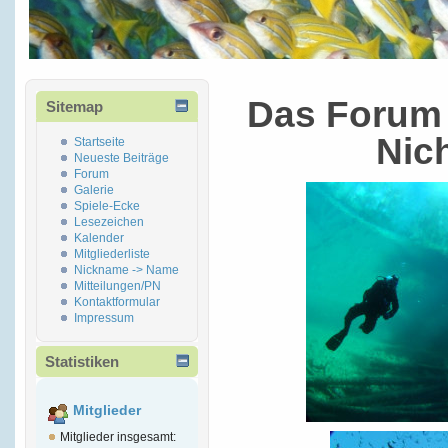
Das Forum 
Sitemap
Nic
Startseite
Neueste Beiträge
Forum
Galerie
Spiele-Ecke
Lesezeichen
Kalender
Mitgliederliste
Nickname -> Name
Mitteilungen/PN
Kontaktformular
Impressum
Statistiken
Mitglieder
Mitglieder insgesamt: