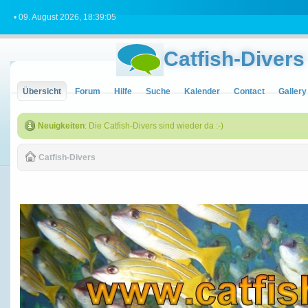
• 09. August 2026, 18:39:05
Catfish-Divers
Übersicht
Forum
Hilfe
Suche
Kalender
Contact
Gallery
Neuigkeiten
: Die Catfish-Divers sind wieder da :-)
Catfish-Divers