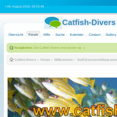
• 08. August 2026, 08:53:48
Catfish-Divers
Übersicht
Forum
Hilfe
Suche
Kalender
Contact
Gallery
Neuigkeiten
: Die Catfish-Divers sind wieder da :-)
Catfish-Divers
»
Forum
»
Willkommen
»
Staff;Kurzvorstellung unse