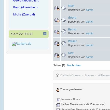
Georg (abgesoffen)
Melli
Karin (doernchen)
Begonnen von
admin
Micha (Zwergal)
Georg
Begonnen von
admin
Bernd
Begonnen von
admin
Seit 22.09.08
Walter
Begonnen von
admin
Dirk
Begonnen von
admin
Seiten: [
1
]
Nach oben
Catfish-Divers
»
Forum
»
Willkom
Thema geschlossen
Normales Thema
Heißes Thema (mehr als 15 Antworten)
Sehr heißes Thema (mehr als 25 Antworte