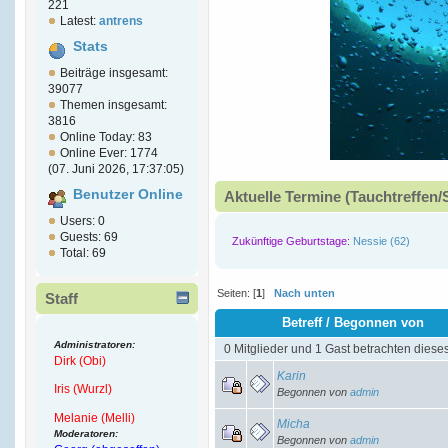
221
Latest:
antrens
Stats
Beiträge insgesamt:
39077
Themen insgesamt:
3816
Online Today: 83
Online Ever: 1774
(07. Juni 2026, 17:37:05)
Benutzer Online
Aktuelle Termine (Tauchtreffen/
Users: 0
Guests: 69
Zukünftige Geburtstage:
Nessie (62)
Total: 69
Seiten: [
1
]
Nach unten
Staff
Betreff
/
Begonnen von
Administratoren:
0 Mitglieder und 1 Gast betrachten diese
Dirk (Obi)
Karin
Iris (Wurzl)
Begonnen von
admin
Melanie (Melli)
Micha
Moderatoren:
Begonnen von
admin