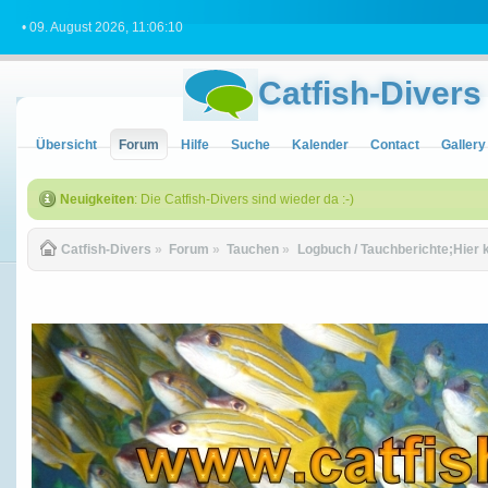
• 09. August 2026, 11:06:10
Catfish-Divers
Übersicht
Forum
Hilfe
Suche
Kalender
Contact
Gallery
Neuigkeiten
: Die Catfish-Divers sind wieder da :-)
Catfish-Divers
»
Forum
»
Tauchen
»
Logbuch / Tauchberichte;Hier 