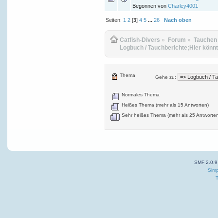
Begonnen von
Charley4001
Seiten:
1
2
[
3
]
4
5
...
26
Nach oben
Catfish-Divers
»
Forum
»
Tauchen
Logbuch / Tauchberichte;Hier könnt
Thema
Gehe zu:
Normales Thema
Heißes Thema (mehr als 15 Antworten)
Sehr heißes Thema (mehr als 25 Antworte
SMF 2.0.9
Simp
T