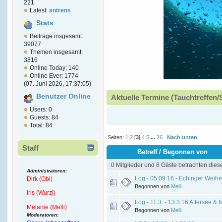
221
Latest:
antrens
Stats
Beiträge insgesamt:
39077
Themen insgesamt:
3816
Online Today: 140
Online Ever: 1774
(07. Juni 2026, 17:37:05)
Benutzer Online
Aktuelle Termine (Tauchtreffen/
Users: 0
Guests: 84
Total: 84
Seiten:
1
2
[
3
]
4
5
...
26
Nach unten
Staff
Betreff
/
Begonnen von
0 Mitglieder und 8 Gäste betrachten dies
Administratoren:
Log - 05.09.16 - Echinger Weihe
Dirk (Obi)
Begonnen von
Melli
Iris (Wurzl)
Log - 11.3. - 13.3.16 Attersee &
Melanie (Melli)
Begonnen von
Melli
Moderatoren: