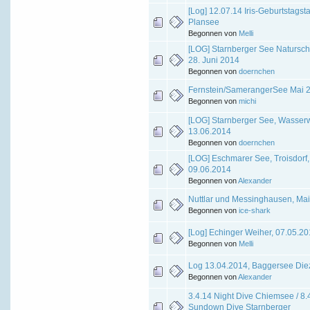
[Log] 12.07.14 Iris-Geburtstags
Plansee
Begonnen von
Melli
[LOG] Starnberger See Natursch
28. Juni 2014
Begonnen von
doernchen
Fernstein/SamerangerSee Mai 
Begonnen von
michi
[LOG] Starnberger See, Wasser
13.06.2014
Begonnen von
doernchen
[LOG] Eschmarer See, Troisdorf,
09.06.2014
Begonnen von
Alexander
Nuttlar und Messinghausen, Ma
Begonnen von
ice-shark
[Log] Echinger Weiher, 07.05.2
Begonnen von
Melli
Log 13.04.2014, Baggersee Die
Begonnen von
Alexander
3.4.14 Night Dive Chiemsee / 8.
Sundown Dive Starnberger