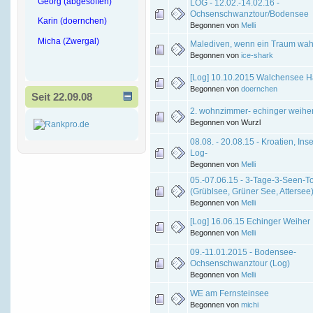
Georg (abgesoffen)
LOG - 12.02.-14.02.16 -
Ochsenschwanztour/Bodensee
Karin (doernchen)
Begonnen von
Melli
Micha (Zwergal)
Malediven, wenn ein Traum wahr 
Begonnen von
ice-shark
[Log] 10.10.2015 Walchensee H
Begonnen von
doernchen
Seit 22.09.08
2. wohnzimmer- echinger weihe
Begonnen von Wurzl
08.08. - 20.08.15 - Kroatien, Inse
Log-
Begonnen von
Melli
05.-07.06.15 - 3-Tage-3-Seen-T
(Grüblsee, Grüner See, Attersee
Begonnen von
Melli
[Log] 16.06.15 Echinger Weiher
Begonnen von
Melli
09.-11.01.2015 - Bodensee-
Ochsenschwanztour (Log)
Begonnen von
Melli
WE am Fernsteinsee
Begonnen von
michi