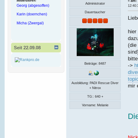
Moderatoren:
«
am:
Administrator
Georg (abgesoffen)
12:40:
Dauertaucher
Karin (doernchen)
Lieb
Micha (Zwergal)
hier
daz
(die
Seit 22.09.08
sind
bitt
Beiträge: 8487
->
h
dive
topi
Ausbildung: PADI Rescue Diver
mir 
+ Nitrox
TG:: 640 +
Vorname: Melanie
Di
N