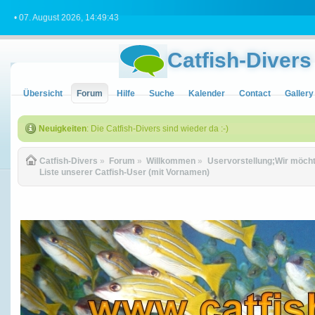
• 07. August 2026, 14:49:43
Catfish-Divers
Übersicht
Forum
Hilfe
Suche
Kalender
Contact
Gallery
Neuigkeiten
: Die Catfish-Divers sind wieder da :-)
Catfish-Divers
»
Forum
»
Willkommen
»
Uservorstellung;Wir möchte
Liste unserer Catfish-User (mit Vornamen)