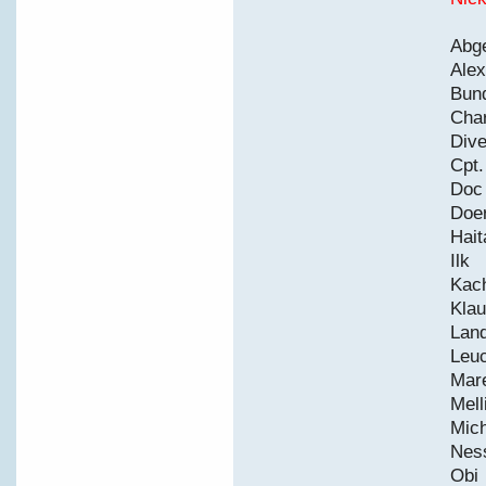
A
A
B
C
D
C
D
D
H
I
Ka
K
L
Le
M
M
M
N