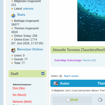
Mitglieder insgesamt:
221
Latest:
antrens
Stats
Beiträge insgesamt:
39077
Themen insgesamt:
3816
Online Today: 258
Online Ever: 1774
(07. Juni 2026, 17:37:05)
Benutzer Online
Aktuelle Termine (Tauchtreffen/
Users: 0
Guests: 77
Zukünftige Geburtstage:
Nessie (62)
Total: 77
Staff
Seiten: [
1
]
Nach unten
Autor
Thema
Administratoren:
Dirk (Obi)
Vornamen) (Gelesen 47591 mal)
0 Mitglieder und 1 Gast betrachten dieses The
Iris (Wurzl)
Melli
Melanie (Melli)