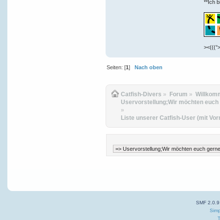
**Ich b
><(((°>
Seiten: [
1
]
Nach oben
Catfish-Divers
»
Forum
»
Willkom
Uservorstellung;Wir möchten euch ge
»
Liste unserer Catfish-User (mit Vo
SMF 2.0.9
Simp
T