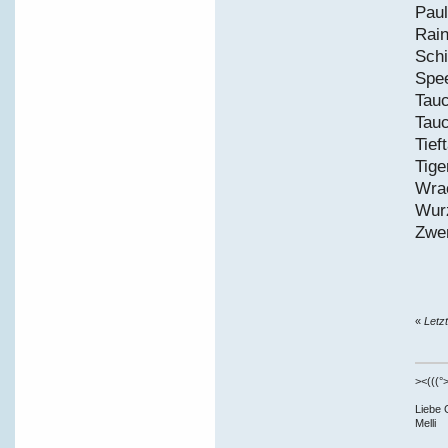
P
R
Sc
S
T
T
T
T
W
W
Z
«
Letz
><(((°>
Liebe 
Melli