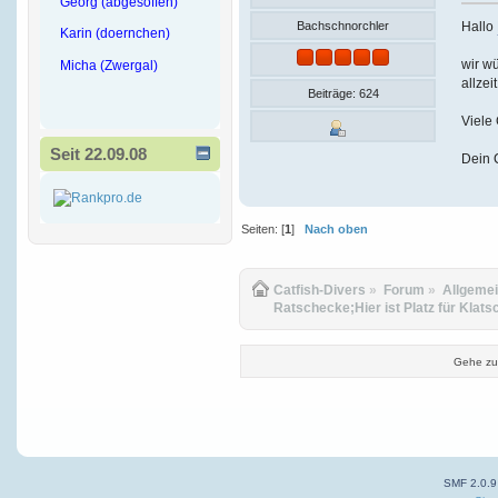
Georg (abgesoffen)
Hallo
Bachschnorchler
Karin (doernchen)
wir wü
Micha (Zwergal)
allzei
Beiträge: 624
Viele
Seit 22.09.08
Dein 
Seiten: [
1
]
Nach oben
Catfish-Divers
»
Forum
»
Allgeme
Ratschecke;Hier ist Platz für Klats
Gehe zu
SMF 2.0.9