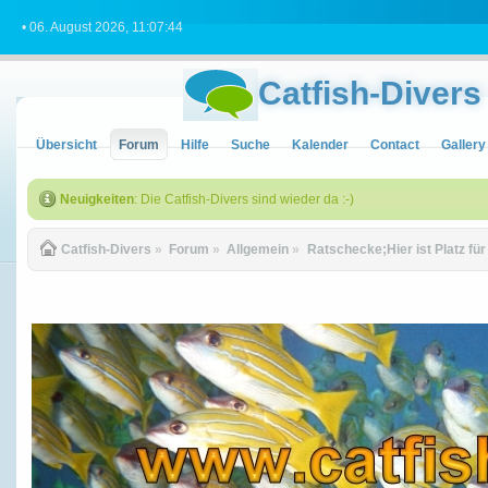
• 06. August 2026, 11:07:44
Catfish-Divers
Übersicht
Forum
Hilfe
Suche
Kalender
Contact
Gallery
Neuigkeiten
: Die Catfish-Divers sind wieder da :-)
Catfish-Divers
»
Forum
»
Allgemein
»
Ratschecke;Hier ist Platz fü