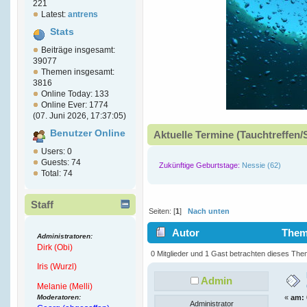
221
Latest:
antrens
Stats
Beiträge insgesamt:
39077
Themen insgesamt:
3816
Online Today: 133
Online Ever: 1774
(07. Juni 2026, 17:37:05)
Benutzer Online
Aktuelle Termine (Tauchtreffen/
Users: 0
Guests: 74
Zukünftige Geburtstage:
Nessie (62)
Total: 74
Staff
Seiten: [
1
]
Nach unten
Autor
Thema
Administratoren:
Dirk (Obi)
(Gelesen 9195 mal)
0 Mitglieder und 1 Gast betrachten dieses The
Iris (Wurzl)
Admin
Melanie (Melli)
Moderatoren:
«
am:
Administrator