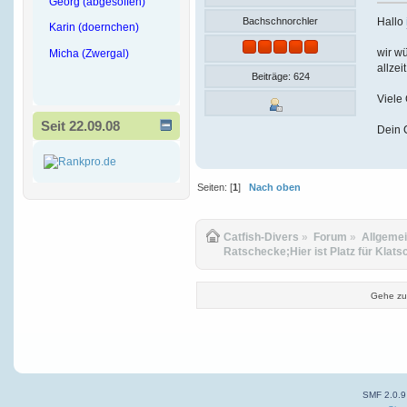
Georg (abgesoffen)
Hallo
Bachschnorchler
Karin (doernchen)
wir wü
Micha (Zwergal)
allzei
Beiträge: 624
Viele
Seit 22.09.08
Dein 
Seiten: [
1
]
Nach oben
Catfish-Divers
»
Forum
»
Allgeme
Ratschecke;Hier ist Platz für Klats
Gehe zu
SMF 2.0.9