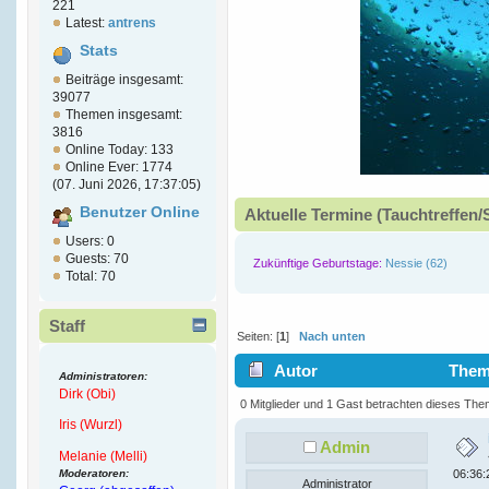
221
Latest:
antrens
Stats
Beiträge insgesamt:
39077
Themen insgesamt:
3816
Online Today: 133
Online Ever: 1774
(07. Juni 2026, 17:37:05)
Benutzer Online
Aktuelle Termine (Tauchtreffen/
Users: 0
Guests: 70
Zukünftige Geburtstage:
Nessie (62)
Total: 70
Staff
Seiten: [
1
]
Nach unten
Autor
Thema
Administratoren:
Dirk (Obi)
mal)
0 Mitglieder und 1 Gast betrachten dieses The
Iris (Wurzl)
Admin
Melanie (Melli)
Moderatoren:
06:36:
Administrator