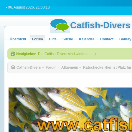
• 06. August 2026, 21:00:18
Catfish-Divers
Übersicht
Forum
Hilfe
Suche
Kalender
Contact
Gallery
Neuigkeiten
: Die Catfish-Divers sind wieder da :-)
Catfish-Divers
»
Forum
»
Allgemein
»
Ratschecke;Hier ist Platz fü