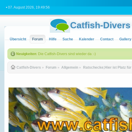
• 07. August 2026, 19:49:56
Catfish-Divers
Übersicht
Forum
Hilfe
Suche
Kalender
Contact
Gallery
Neuigkeiten
: Die Catfish-Divers sind wieder da :-)
Catfish-Divers
»
Forum
»
Allgemein
»
Ratschecke;Hier ist Platz fü