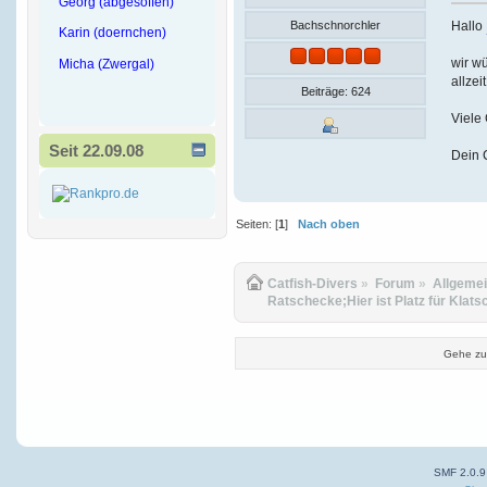
Georg (abgesoffen)
Hallo
Bachschnorchler
Karin (doernchen)
wir wü
Micha (Zwergal)
allzei
Beiträge: 624
Viele
Seit 22.09.08
Dein 
Seiten: [
1
]
Nach oben
Catfish-Divers
»
Forum
»
Allgeme
Ratschecke;Hier ist Platz für Klats
Gehe zu
SMF 2.0.9