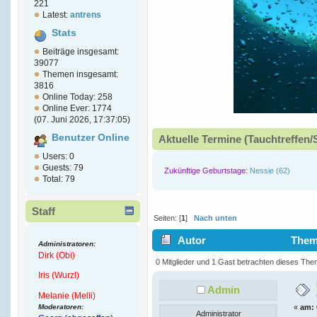
221
Latest:
antrens
Stats
Beiträge insgesamt:
39077
Themen insgesamt:
3816
Online Today: 258
Online Ever: 1774
(07. Juni 2026, 17:37:05)
Benutzer Online
Aktuelle Termine (Tauchtreffen/
Users: 0
Guests: 79
Zukünftige Geburtstage:
Nessie (62)
Total: 79
Staff
Seiten: [
1
]
Nach unten
Autor
Thema
Administratoren:
Dirk (Obi)
(Gelesen 10951 mal)
0 Mitglieder und 1 Gast betrachten dieses The
Iris (Wurzl)
Admin
Melanie (Melli)
Moderatoren:
«
am:
Administrator