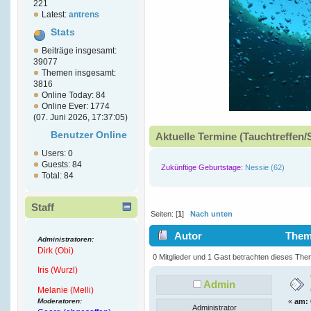
221
Latest:
antrens
Stats
Beiträge insgesamt:
39077
Themen insgesamt:
3816
Online Today: 84
Online Ever: 1774
(07. Juni 2026, 17:37:05)
Benutzer Online
Aktuelle Termine (Tauchtreffen/
Users: 0
Guests: 84
Zukünftige Geburtstage:
Nessie (62)
Total: 84
Staff
Seiten: [
1
]
Nach unten
Autor
Thema
Administratoren:
Dirk (Obi)
(Gelesen 6098 mal)
0 Mitglieder und 1 Gast betrachten dieses The
Iris (Wurzl)
Admin
Melanie (Melli)
Moderatoren:
«
am:
Administrator