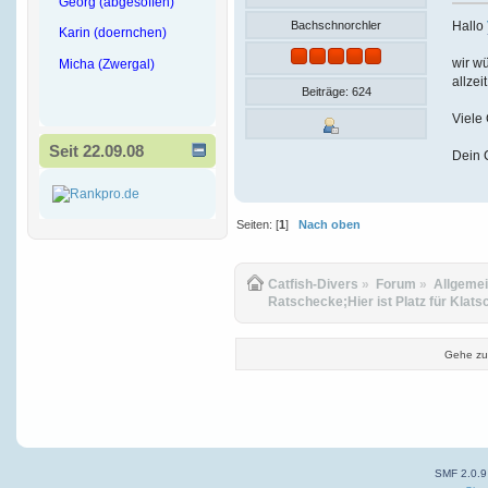
Georg (abgesoffen)
Hallo
Bachschnorchler
Karin (doernchen)
wir wü
Micha (Zwergal)
allzei
Beiträge: 624
Viele
Seit 22.09.08
Dein 
Seiten: [
1
]
Nach oben
Catfish-Divers
»
Forum
»
Allgeme
Ratschecke;Hier ist Platz für Klats
Gehe zu
SMF 2.0.9