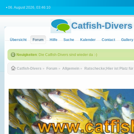
• 06. August 2026, 03:46:10
Catfish-Divers
Übersicht
Forum
Hilfe
Suche
Kalender
Contact
Gallery
Neuigkeiten
: Die Catfish-Divers sind wieder da :-)
Catfish-Divers
»
Forum
»
Allgemein
»
Ratschecke;Hier ist Platz fü