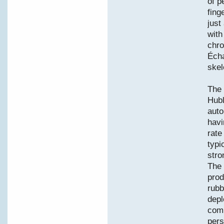
of p
fing
just
with
chro
Écha
skel
The 
Hubl
auto
havi
rate
typi
stro
The 
prod
rubb
depl
comp
pers