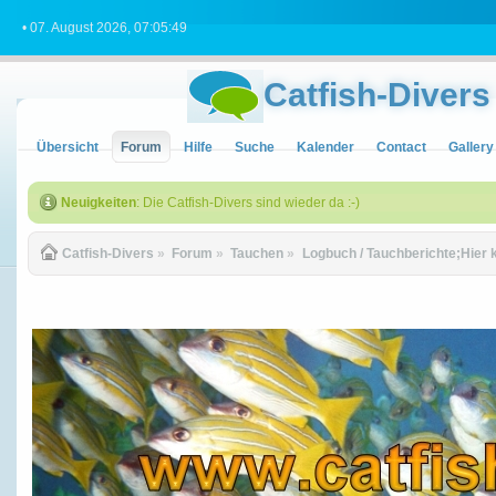
• 07. August 2026, 07:05:49
Catfish-Divers
Übersicht
Forum
Hilfe
Suche
Kalender
Contact
Gallery
Neuigkeiten
: Die Catfish-Divers sind wieder da :-)
Catfish-Divers
»
Forum
»
Tauchen
»
Logbuch / Tauchberichte;Hier 