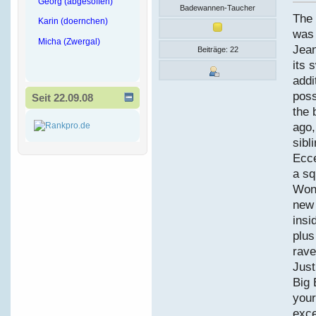
Georg (abgesoffen)
Badewannen-Taucher
The 
Karin (doernchen)
was 
Micha (Zwergal)
Jean
Beiträge: 22
its 
addi
poss
Seit 22.09.08
the 
ago,
sibl
Ecce
a sq
Wond
new 
insi
plus
rave
Just
Big 
your
exce