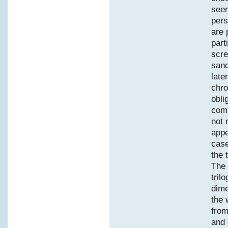
seem
pers
are 
part
scre
sand
late
chro
obli
comp
not 
appe
case
the 
The 
tril
dime
the 
from
and 