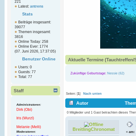
221
Latest:
antrens
Stats
Beiträge insgesamt:
39077
Themen insgesamt:
3816
Online Today: 258
Online Ever: 1774
(07. Juni 2026, 17:37:05)
Benutzer Online
Aktuelle Termine (Tauchtreffen/
Users: 0
Guests: 77
Zukünftige Geburtstage:
Nessie (62)
Total: 77
Staff
Seiten: [
1
]
Nach unten
Autor
Thema
Administratoren:
Dirk (Obi)
7546 mal)
0 Mitglieder und 1 Gast betrachten dieses The
Iris (Wurzl)
Melanie (Melli)
BreitlingChronomat
Moderatoren:
«
am: