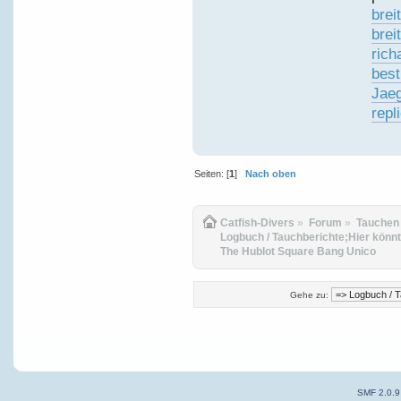
brei
brei
rich
best
Jaeg
repl
Seiten: [
1
]
Nach oben
Catfish-Divers
»
Forum
»
Tauchen
Logbuch / Tauchberichte;Hier könnt
The Hublot Square Bang Unico
Gehe zu:
SMF 2.0.9