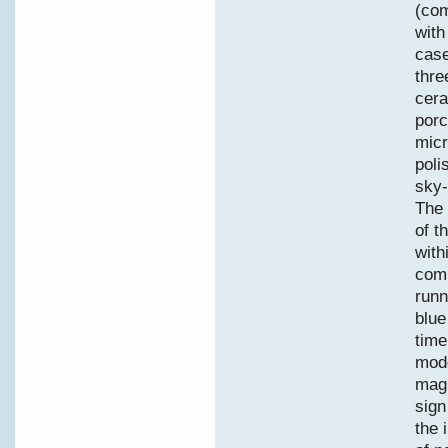
(com
with
case
thre
cera
porc
micr
poli
sky-
The 
of t
with
comp
runn
blue
time
mode
magi
sign
the 