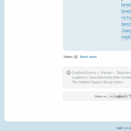
brei
brei
rich
best
Jaeg
repl
Seiten: [
1
]
Nach oben
Catfish-Divers
»
Forum
»
Tauchen
Logbuch / Tauchberichte;Hier könnt
The Hublot Square Bang Unico
Gehe zu:
SMF 2.0.9