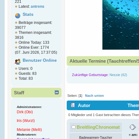
221
Latest:
antrens
Stats
Beiträge insgesamt:
39077
Themen insgesamt:
3816
Online Today: 133
Online Ever: 1774
(07. Juni 2026, 17:37:05)
Benutzer Online
Aktuelle Termine (Tauchtreffen/
Users: 0
Guests: 83
Zukünftige Geburtstage:
Nessie (62)
Total: 83
Staff
Seiten: [
1
]
Nach unten
Autor
Thema
Administratoren:
Dirk (Obi)
7542 mal)
0 Mitglieder und 1 Gast betrachten dieses The
Iris (Wurzl)
BreitlingChronomat
Melanie (Melli)
Moderatoren:
«
am:
Badewannen-Taucher