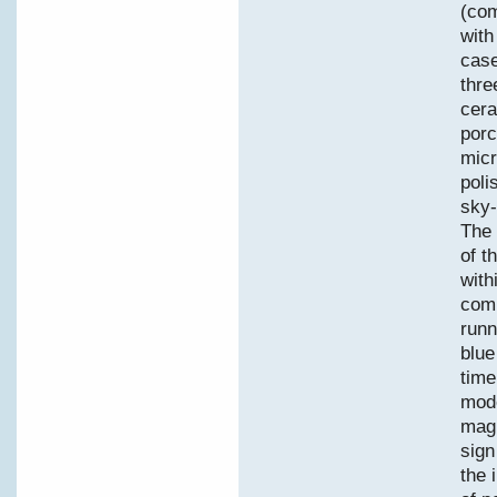
(com
with
case
thre
cera
porc
micr
poli
sky-
The 
of t
with
comp
runn
blue
time
mode
magi
sign
the 