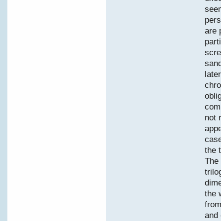
seem
pers
are 
part
scre
sand
late
chro
obli
comp
not 
appe
case
the 
The 
tril
dime
the 
from
and 