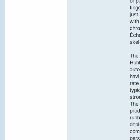
of p
fing
just
with
chro
Écha
skel
The 
Hubl
auto
havi
rate
typi
stro
The 
prod
rubb
depl
comp
pers