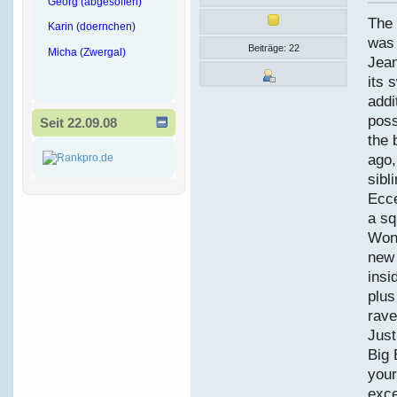
Georg (abgesoffen)
The 
Karin (doernchen)
was 
Beiträge: 22
Micha (Zwergal)
Jean
its 
addi
poss
Seit 22.09.08
the 
ago,
sibl
Ecce
a sq
Wond
new 
insi
plus
rave
Just
Big 
your
exce