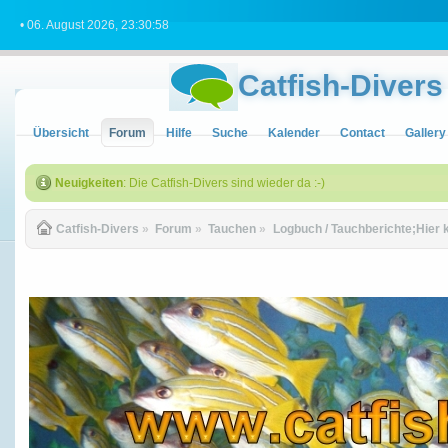
• 06. August 2026, 23:30:58
Catfish-Divers
Übersicht
Forum
Hilfe
Suche
Kalender
Contact
Gallery
Neuigkeiten
: Die Catfish-Divers sind wieder da :-)
Catfish-Divers
»
Forum
»
Tauchen
»
Logbuch / Tauchberichte;Hier 