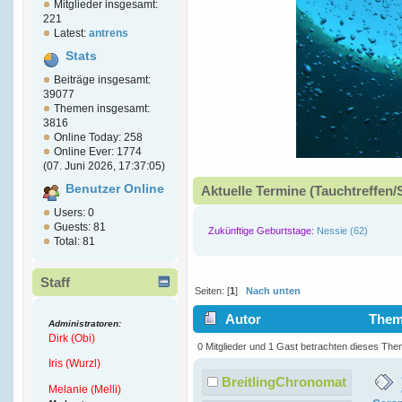
Mitglieder insgesamt:
221
Latest:
antrens
Stats
Beiträge insgesamt:
39077
Themen insgesamt:
3816
Online Today: 258
Online Ever: 1774
(07. Juni 2026, 17:37:05)
Benutzer Online
Aktuelle Termine (Tauchtreffen/
Users: 0
Guests: 81
Zukünftige Geburtstage:
Nessie (62)
Total: 81
Staff
Seiten: [
1
]
Nach unten
Autor
Thema
Administratoren:
Dirk (Obi)
Bay Ceramic (Gelesen 8336 mal
0 Mitglieder und 1 Gast betrachten dieses The
Iris (Wurzl)
BreitlingChronomat
Melanie (Melli)