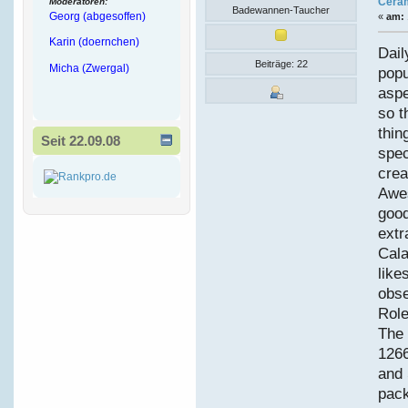
Cera
Moderatoren:
Badewannen-Taucher
Georg (abgesoffen)
«
am:
Karin (doernchen)
Dail
Beiträge: 22
Micha (Zwergal)
popu
aspe
so t
thin
Seit 22.09.08
spec
crea
Awes
good
extr
Cala
like
obse
Role
The 
1266
and 
pack