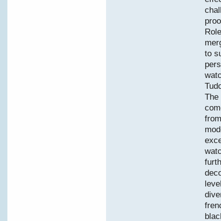
chal
proo
Role
merg
to s
pers
watc
Tudo
The 
come
from
mode
exce
watc
furt
deco
leve
dive
fren
blac