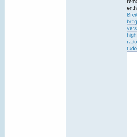
rema
enth
Brei
breg
vers
high
rado
tudo