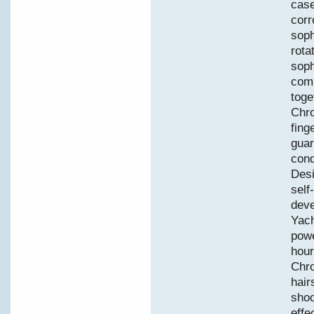
case
corr
soph
rota
soph
comp
toge
Chro
fing
guar
cond
Desi
self
deve
Yach
powe
hour
Chr
hair
shoc
effe