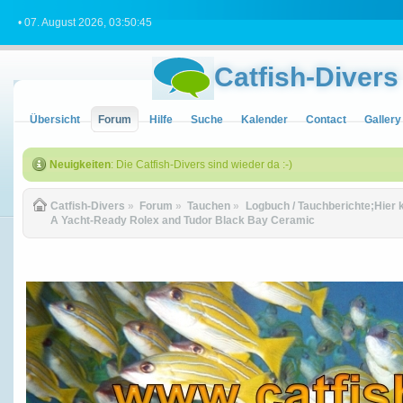
• 07. August 2026, 03:50:45
Catfish-Divers
Übersicht
Forum
Hilfe
Suche
Kalender
Contact
Gallery
Neuigkeiten
: Die Catfish-Divers sind wieder da :-)
Catfish-Divers
»
Forum
»
Tauchen
»
Logbuch / Tauchberichte;Hier 
A Yacht-Ready Rolex and Tudor Black Bay Ceramic