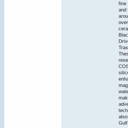
fine
and 
arou
over
cera
Blac
Driv
Tras
Thes
rese
COSC
sili
enha
magn
wate
maki
adve
tech
also
Gulf