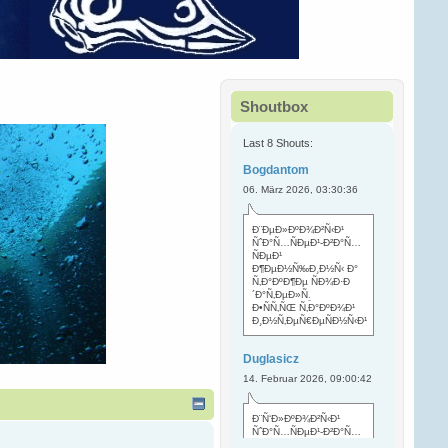
Shoutbox
Last 8 Shouts:
Bogdantom
06. März 2026, 03:30:36
Ð¨ÐµÐ»ÐºÐ¾Ð²Ñ‹Ð¹
ÑˆÐ°Ñ…ÑÐµÐ¹-Ð²Ð°Ñ…
ÑÐµÐ¹
Ð¶ÐµÐ½Ñ‰Ð¸Ð½Ñ‹ Ð°
Ñ‚Ð°ÐºÐ¶Ðµ ÑÐ¾Ð·Ð
´Ð°Ñ‚ÐµÐ»Ñ
.
Ð•ÑÑ‚ÑŒ Ñ‚Ð°ÐºÐ¾Ð¹
Ð¸Ð½Ñ‚ÐµÑ€ÐµÑÐ½Ñ‹Ð¹
Duglasicz
14. Februar 2026, 09:00:42
Ð¨Ñ‘Ð»ÐºÐ¾Ð²Ñ‹Ð¹
ÑˆÐ°Ñ…ÑÐµÐ¹-Ð²Ð°Ñ…
ÑÐµÐ¹ Ñ…