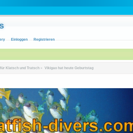
s
ery
Einloggen
Registrieren
 für Klatsch und Tratsch
»
Vikigao hat heute Geburtstag