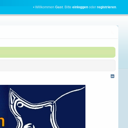
• Willkommen
Gast
. Bitte
einloggen
oder
registrieren
.