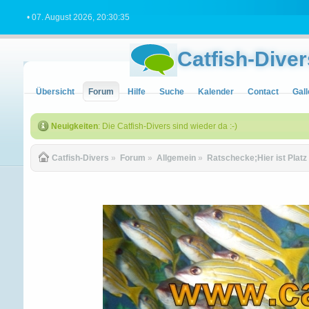
• 07. August 2026, 20:30:35
Catfish-Diver
Übersicht
Forum
Hilfe
Suche
Kalender
Contact
Gall
Neuigkeiten
: Die Catfish-Divers sind wieder da :-)
Catfish-Divers
»
Forum
»
Allgemein
»
Ratschecke;Hier ist Platz