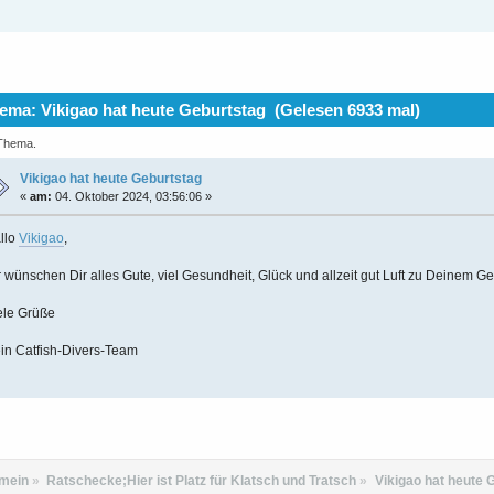
ma: Vikigao hat heute Geburtstag (Gelesen 6933 mal)
 Thema.
Vikigao hat heute Geburtstag
«
am:
04. Oktober 2024, 03:56:06 »
llo
Vikigao
,
r wünschen Dir alles Gute, viel Gesundheit, Glück und allzeit gut Luft zu Deinem Ge
ele Grüße
in Catfish-Divers-Team
emein
»
Ratschecke;Hier ist Platz für Klatsch und Tratsch
»
Vikigao hat heute 