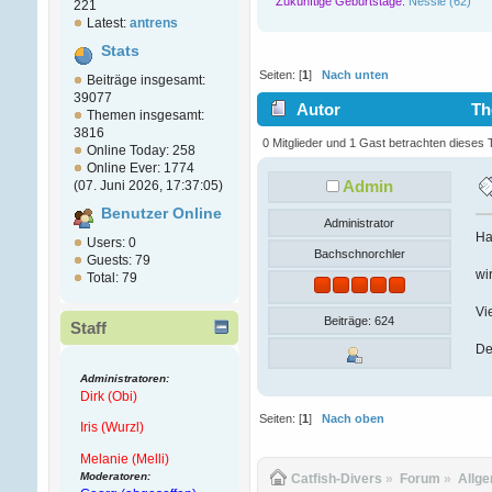
Zukünftige Geburtstage:
Nessie (62)
221
Latest:
antrens
Stats
Seiten: [
1
]
Nach unten
Beiträge insgesamt:
39077
Autor
The
Themen insgesamt:
3816
0 Mitglieder und 1 Gast betrachten dieses
Online Today: 258
Online Ever: 1774
Admin
(07. Juni 2026, 17:37:05)
Benutzer Online
Administrator
Ha
Users: 0
Bachschnorchler
Guests: 79
wi
Total: 79
Vi
Beiträge: 624
Staff
De
Administratoren:
Dirk (Obi)
Seiten: [
1
]
Nach oben
Iris (Wurzl)
Melanie (Melli)
Moderatoren:
Catfish-Divers
»
Forum
»
Allg