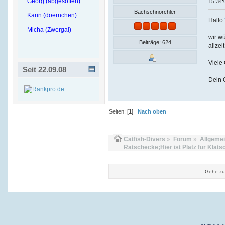
Georg (abgesoffen)
15:34:
Bachschnorchler
Karin (doernchen)
Hallo
Micha (Zwergal)
wir wü
Beiträge: 624
allzei
Viele
Seit 22.09.08
Dein 
Seiten: [
1
]
Nach oben
Catfish-Divers
»
Forum
»
Allgeme
Ratschecke;Hier ist Platz für Klats
Gehe zu