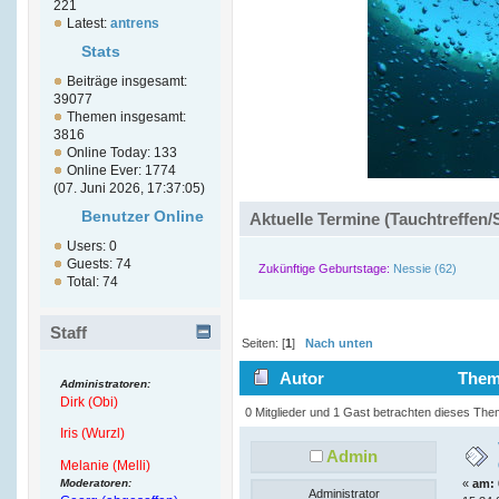
221
Latest:
antrens
Stats
Beiträge insgesamt:
39077
Themen insgesamt:
3816
Online Today: 133
Online Ever: 1774
(07. Juni 2026, 17:37:05)
Benutzer Online
Aktuelle Termine (Tauchtreffen/
Users: 0
Guests: 74
Zukünftige Geburtstage:
Nessie (62)
Total: 74
Staff
Seiten: [
1
]
Nach unten
Autor
Thema
Administratoren:
Dirk (Obi)
7928 mal)
0 Mitglieder und 1 Gast betrachten dieses The
Iris (Wurzl)
Admin
Melanie (Melli)
Moderatoren:
«
am:
Administrator