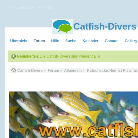
• 06. August 2026, 16:13:03
Catfish-Divers
Übersicht
Forum
Hilfe
Suche
Kalender
Contact
Gallery
Neuigkeiten
: Die Catfish-Divers sind wieder da :-)
Catfish-Divers
»
Forum
»
Allgemein
»
Ratschecke;Hier ist Platz fü