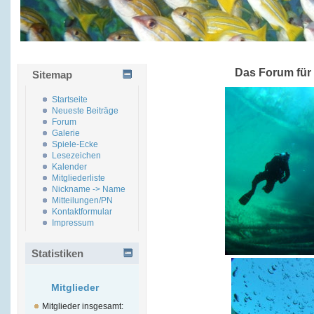
Das Forum für
Sitemap
Startseite
Neueste Beiträge
Forum
Galerie
Spiele-Ecke
Lesezeichen
Kalender
Mitgliederliste
Nickname -> Name
Mitteilungen/PN
Kontaktformular
Impressum
Statistiken
Mitglieder
Mitglieder insgesamt: