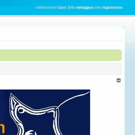
• Willkommen
Gast
. Bitte
einloggen
oder
registrieren
.