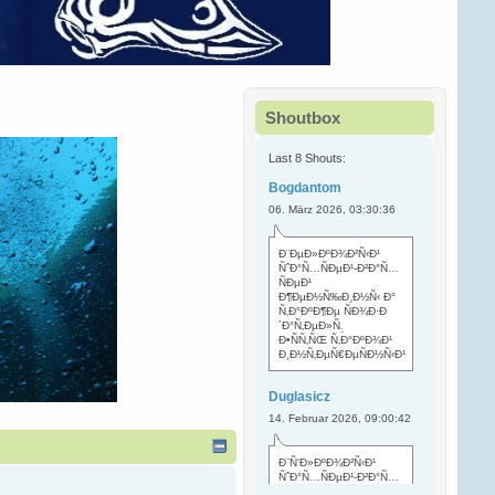
Shoutbox
Last 8 Shouts:
Bogdantom
06. März 2026, 03:30:36
Ð¨ÐµÐ»ÐºÐ¾Ð²Ñ‹Ð¹
ÑˆÐ°Ñ…ÑÐµÐ¹-Ð²Ð°Ñ…
ÑÐµÐ¹
Ð¶ÐµÐ½Ñ‰Ð¸Ð½Ñ‹ Ð°
Ñ‚Ð°ÐºÐ¶Ðµ ÑÐ¾Ð·Ð
´Ð°Ñ‚ÐµÐ»Ñ
.
Ð•ÑÑ‚ÑŒ Ñ‚Ð°ÐºÐ¾Ð¹
Ð¸Ð½Ñ‚ÐµÑ€ÐµÑÐ½Ñ‹Ð¹
Duglasicz
14. Februar 2026, 09:00:42
Ð¨Ñ‘Ð»ÐºÐ¾Ð²Ñ‹Ð¹
ÑˆÐ°Ñ…ÑÐµÐ¹-Ð²Ð°Ñ…
ÑÐµÐ¹ Ñ…