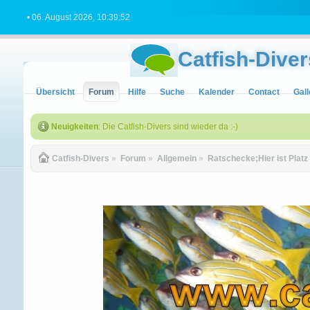
• 06. August 2026, 10:39:52
Catfish-Diver
Übersicht
Forum
Hilfe
Suche
Kalender
Contact
Gall
Neuigkeiten
: Die Catfish-Divers sind wieder da :-)
Catfish-Divers
»
Forum
»
Allgemein
»
Ratschecke;Hier ist Platz