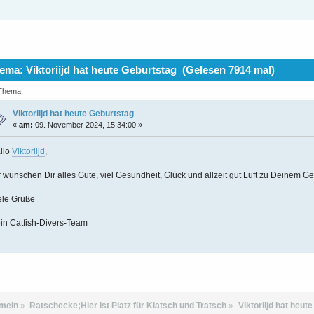
ma: Viktoriijd hat heute Geburtstag (Gelesen 7914 mal)
 Thema.
Viktoriijd hat heute Geburtstag
«
am:
09. November 2024, 15:34:00 »
llo
Viktoriijd
,
r wünschen Dir alles Gute, viel Gesundheit, Glück und allzeit gut Luft zu Deinem Ge
ele Grüße
in Catfish-Divers-Team
emein
»
Ratschecke;Hier ist Platz für Klatsch und Tratsch
»
Viktoriijd hat heut