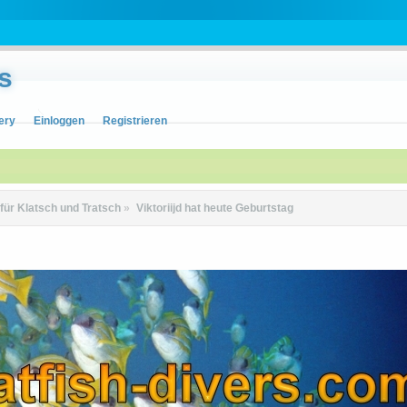
s
ery
Einloggen
Registrieren
 für Klatsch und Tratsch
»
Viktoriijd hat heute Geburtstag