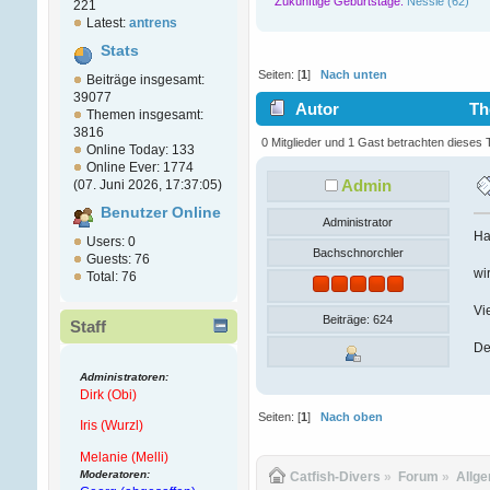
Zukünftige Geburtstage:
Nessie (62)
221
Latest:
antrens
Stats
Seiten: [
1
]
Nach unten
Beiträge insgesamt:
39077
Autor
The
Themen insgesamt:
3816
0 Mitglieder und 1 Gast betrachten dieses
Online Today: 133
Online Ever: 1774
Admin
(07. Juni 2026, 17:37:05)
Benutzer Online
Administrator
Ha
Users: 0
Bachschnorchler
Guests: 76
wi
Total: 76
Vi
Beiträge: 624
Staff
De
Administratoren:
Dirk (Obi)
Seiten: [
1
]
Nach oben
Iris (Wurzl)
Melanie (Melli)
Moderatoren:
Catfish-Divers
»
Forum
»
Allg