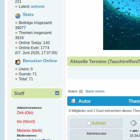
221
Latest:
antrens
Stats
Beiträge insgesamt:
39077
Themen insgesamt:
3816
Online Today: 140
Online Ever: 1774
(07. Juni 2026, 17:37:05)
Benutzer Online
Aktuelle Termine (Tauchtreffen/
Users: 0
Guests: 71
Total: 71
Seiten: [
1
]
Nach unten
Staff
Autor
Thema
Administratoren:
7995 mal)
0 Mitglieder und 1 Gast betrachten dieses The
Dirk (Obi)
Iris (Wurzl)
Admin
Melanie (Melli)
«
am:
Administrator
Moderatoren:
15:34: