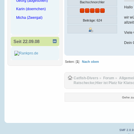
Georg (abgesoffen)
Bachschnorchler
Hallo
Karin (doernchen)
wir wü
Micha (Zwergal)
Beiträge: 624
allzei
Viele
Seit 22.09.08
Dein 
Seiten: [
1
]
Nach oben
Catfish-Divers
»
Forum
»
Allgeme
Ratschecke;Hier ist Platz für Klats
Gehe zu
SMF 2.0.9