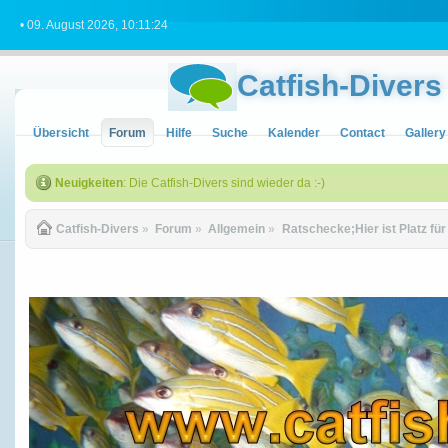
• 09. August 2026, 10:11:24
Catfish-Divers
Übersicht
Forum
Hilfe
Suche
Kalender
Contact
Gallery
Neuigkeiten
: Die Catfish-Divers sind wieder da :-)
Catfish-Divers
»
Forum
»
Allgemein
»
Ratschecke;Hier ist Platz fü