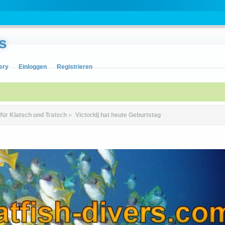
s
ery
Einloggen
Registrieren
 für Klatsch und Tratsch
»
Victorldj hat heute Geburtstag