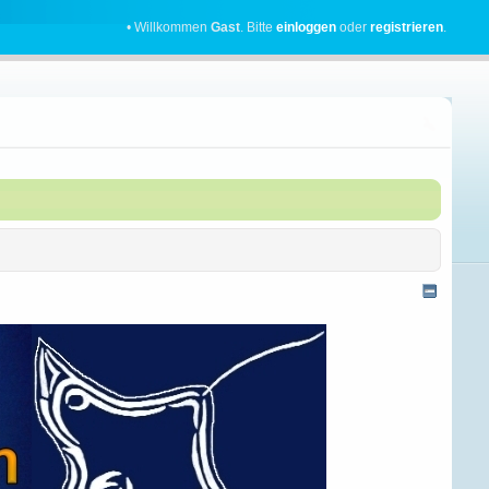
• Willkommen
Gast
. Bitte
einloggen
oder
registrieren
.