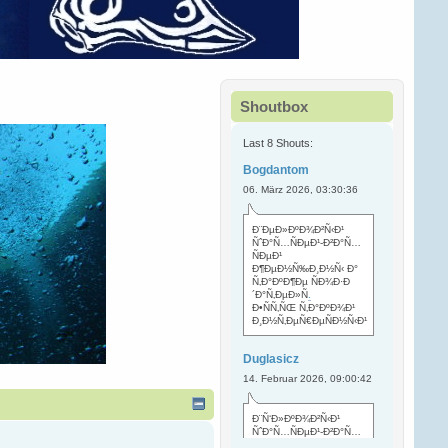
Shoutbox
Last 8 Shouts:
Bogdantom
06. März 2026, 03:30:36
Ð¨ÐµÐ»ÐºÐ¾Ð²Ñ‹Ð¹
ÑˆÐ°Ñ…ÑÐµÐ¹-Ð²Ð°Ñ…
ÑÐµÐ¹
Ð¶ÐµÐ½Ñ‰Ð¸Ð½Ñ‹ Ð°
Ñ‚Ð°ÐºÐ¶Ðµ ÑÐ¾Ð·Ð
´Ð°Ñ‚ÐµÐ»Ñ
.
Ð•ÑÑ‚ÑŒ Ñ‚Ð°ÐºÐ¾Ð¹
Ð¸Ð½Ñ‚ÐµÑ€ÐµÑÐ½Ñ‹Ð¹
Duglasicz
14. Februar 2026, 09:00:42
Ð¨Ñ‘Ð»ÐºÐ¾Ð²Ñ‹Ð¹
ÑˆÐ°Ñ…ÑÐµÐ¹-Ð²Ð°Ñ…
ÑÐµÐ¹ Ñ…