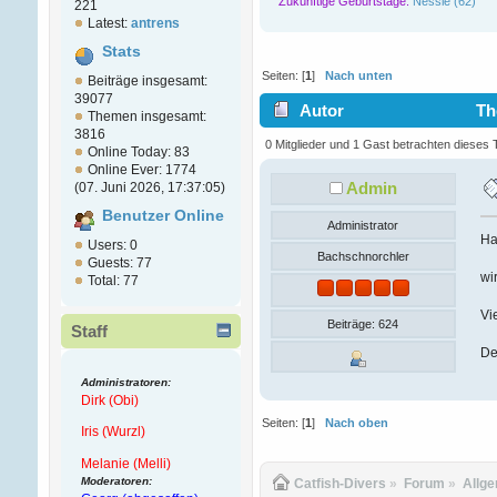
Zukünftige Geburtstage:
Nessie (62)
221
Latest:
antrens
Stats
Seiten: [
1
]
Nach unten
Beiträge insgesamt:
39077
Autor
The
Themen insgesamt:
3816
0 Mitglieder und 1 Gast betrachten dieses
Online Today: 83
Online Ever: 1774
Admin
(07. Juni 2026, 17:37:05)
Benutzer Online
Administrator
Ha
Users: 0
Bachschnorchler
Guests: 77
wi
Total: 77
Vi
Beiträge: 624
Staff
De
Administratoren:
Dirk (Obi)
Seiten: [
1
]
Nach oben
Iris (Wurzl)
Melanie (Melli)
Moderatoren:
Catfish-Divers
»
Forum
»
Allg