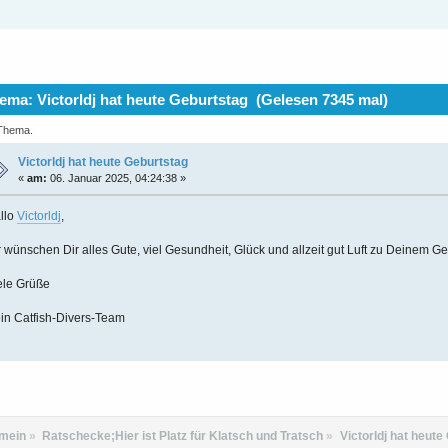
ma: Victorldj hat heute Geburtstag (Gelesen 7345 mal)
 Thema.
Victorldj hat heute Geburtstag
«
am:
06. Januar 2025, 04:24:38 »
llo
Victorldj
,
r wünschen Dir alles Gute, viel Gesundheit, Glück und allzeit gut Luft zu Deinem Ge
ele Grüße
in Catfish-Divers-Team
emein
»
Ratschecke;Hier ist Platz für Klatsch und Tratsch
»
Victorldj hat heute