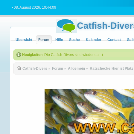
• 08. August 2026, 10:44:09
Catfish-Diver
Übersicht
Forum
Hilfe
Suche
Kalender
Contact
Gall
Neuigkeiten
: Die Catfish-Divers sind wieder da :-)
Catfish-Divers
»
Forum
»
Allgemein
»
Ratschecke;Hier ist Platz