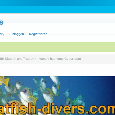
s
ery
Einloggen
Registrieren
 für Klatsch und Tratsch
»
Ivanuht hat heute Geburtstag