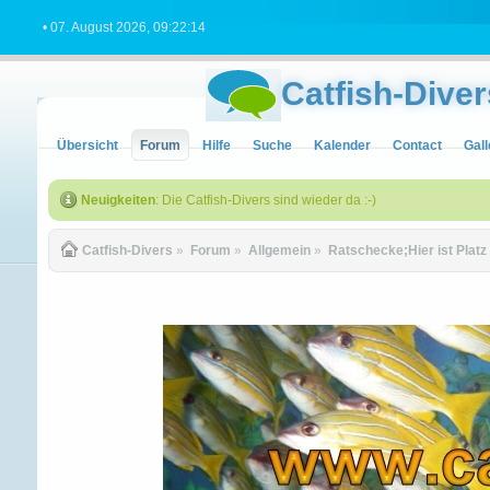
• 07. August 2026, 09:22:14
Catfish-Diver
Übersicht
Forum
Hilfe
Suche
Kalender
Contact
Gall
Neuigkeiten
: Die Catfish-Divers sind wieder da :-)
Catfish-Divers
»
Forum
»
Allgemein
»
Ratschecke;Hier ist Platz