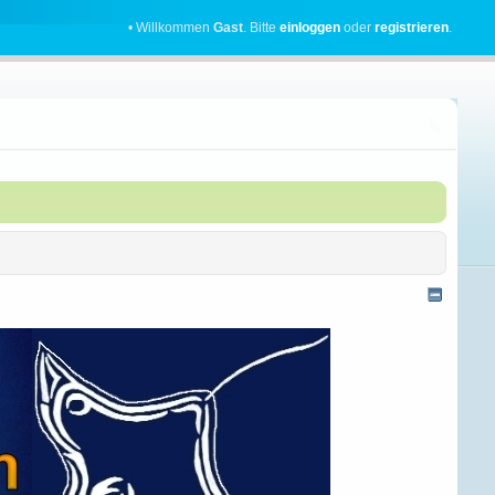
• Willkommen
Gast
. Bitte
einloggen
oder
registrieren
.