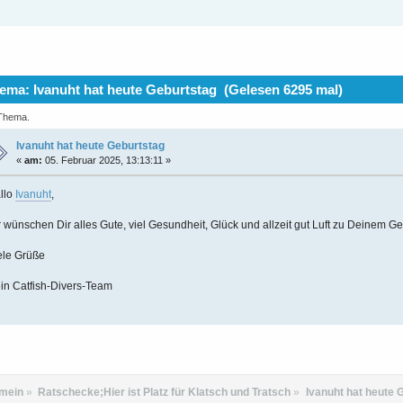
ma: Ivanuht hat heute Geburtstag (Gelesen 6295 mal)
 Thema.
Ivanuht hat heute Geburtstag
«
am:
05. Februar 2025, 13:13:11 »
llo
Ivanuht
,
r wünschen Dir alles Gute, viel Gesundheit, Glück und allzeit gut Luft zu Deinem Ge
ele Grüße
in Catfish-Divers-Team
emein
»
Ratschecke;Hier ist Platz für Klatsch und Tratsch
»
Ivanuht hat heute 