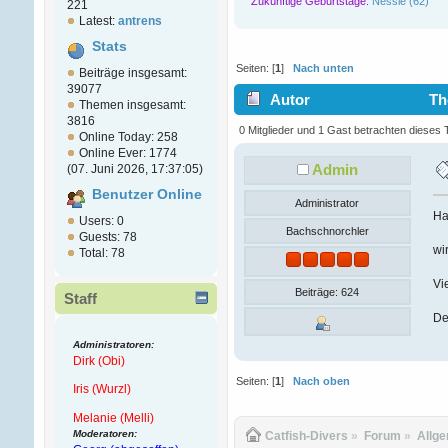
Zukünftige Geburtstage:
Nessie (62)
221
Latest:
antrens
Stats
Seiten: [
1
]
Nach unten
Beiträge insgesamt:
39077
Autor
The
Themen insgesamt:
3816
0 Mitglieder und 1 Gast betrachten dieses
Online Today: 258
Online Ever: 1774
Admin
(07. Juni 2026, 17:37:05)
Benutzer Online
Administrator
Ha
Users: 0
Bachschnorchler
Guests: 78
wi
Total: 78
Vi
Beiträge: 624
Staff
De
Administratoren:
Dirk (Obi)
Seiten: [
1
]
Nach oben
Iris (Wurzl)
Melanie (Melli)
Moderatoren:
Catfish-Divers
»
Forum
»
Allg