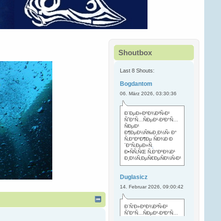
Shoutbox
Last 8 Shouts:
Bogdantom
06. März 2026, 03:30:36
Ð¨ÐµÐ»ÐºÐ¾Ð²Ñ‹Ð¹
ÑˆÐ°Ñ…ÑÐµÐ¹-Ð²Ð°Ñ…
ÑÐµÐ¹
Ð¶ÐµÐ½Ñ‰Ð¸Ð½Ñ‹ Ð°
Ñ‚Ð°ÐºÐ¶Ðµ ÑÐ¾Ð·Ð
´Ð°Ñ‚ÐµÐ»Ñ
.
Ð•ÑÑ‚ÑŒ Ñ‚Ð°ÐºÐ¾Ð¹
Ð¸Ð½Ñ‚ÐµÑ€ÐµÑÐ½Ñ‹Ð¹
Duglasicz
14. Februar 2026, 09:00:42
Ð¨Ñ‘Ð»ÐºÐ¾Ð²Ñ‹Ð¹
ÑˆÐ°Ñ…ÑÐµÐ¹-Ð²Ð°Ñ…
ÑÐµÐ¹ Ñ…