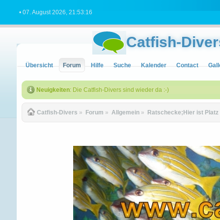
• 07. August 2026, 21:53:16
Catfish-Diver
Übersicht
Forum
Hilfe
Suche
Kalender
Contact
Gall
Neuigkeiten
: Die Catfish-Divers sind wieder da :-)
Catfish-Divers
»
Forum
»
Allgemein
»
Ratschecke;Hier ist Platz