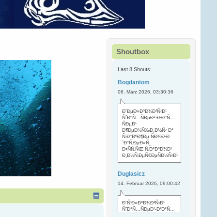
Shoutbox
Last 8 Shouts:
Bogdantom
06. März 2026, 03:30:36
Ð¨ÐµÐ»ÐºÐ¾Ð²Ñ‹Ð¹
ÑˆÐ°Ñ…ÑÐµÐ¹-Ð²Ð°Ñ…
ÑÐµÐ¹
Ð¶ÐµÐ½Ñ‰Ð¸Ð½Ñ‹ Ð°
Ñ‚Ð°ÐºÐ¶Ðµ ÑÐ¾Ð·Ð
´Ð°Ñ‚ÐµÐ»Ñ
.
Ð•ÑÑ‚ÑŒ Ñ‚Ð°ÐºÐ¾Ð¹
Ð¸Ð½Ñ‚ÐµÑ€ÐµÑÐ½Ñ‹Ð¹
Duglasicz
14. Februar 2026, 09:00:42
Ð¨Ñ‘Ð»ÐºÐ¾Ð²Ñ‹Ð¹
ÑˆÐ°Ñ…ÑÐµÐ¹-Ð²Ð°Ñ…
ÑÐµÐ¹ Ñ…