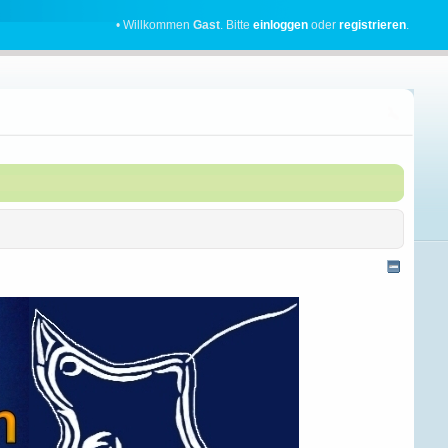
• Willkommen
Gast
. Bitte
einloggen
oder
registrieren
.