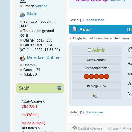
Zukünftige Geburtstage:
Nessie (62)
221
Latest:
antrens
Stats
Seiten: [
1
]
Nach unten
Beiträge insgesamt:
39077
Autor
The
Themen insgesamt:
3816
0 Mitglieder und 1 Gast betrachten dieses
Online Today: 258
Online Ever: 1774
Admin
(07. Juni 2026, 17:37:05)
Benutzer Online
Administrator
Ha
Users: 0
Bachschnorchler
Guests: 79
wi
Total: 79
Vi
Beiträge: 624
Staff
De
Administratoren:
Dirk (Obi)
Seiten: [
1
]
Nach oben
Iris (Wurzl)
Melanie (Melli)
Moderatoren:
Catfish-Divers
»
Forum
»
Allg