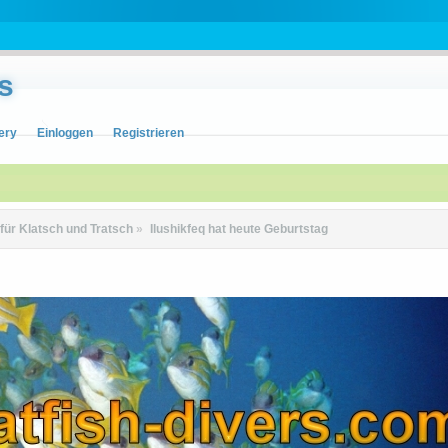
s
ery
Einloggen
Registrieren
 für Klatsch und Tratsch
»
Ilushikfeq hat heute Geburtstag