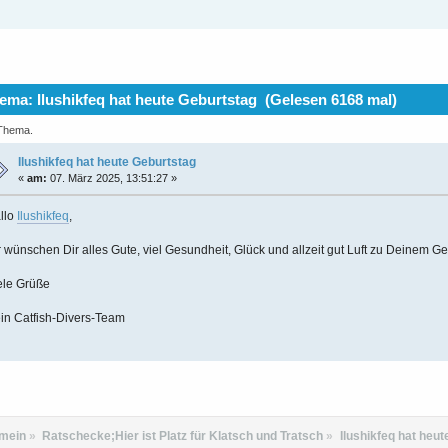
ma: Ilushikfeq hat heute Geburtstag (Gelesen 6168 mal)
 Thema.
Ilushikfeq hat heute Geburtstag
«
am:
07. März 2025, 13:51:27 »
llo
Ilushikfeq
,
r wünschen Dir alles Gute, viel Gesundheit, Glück und allzeit gut Luft zu Deinem Ge
ele Grüße
in Catfish-Divers-Team
emein
»
Ratschecke;Hier ist Platz für Klatsch und Tratsch
»
Ilushikfeq hat heu