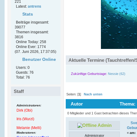
221
Latest:
antrens
Stats
Beiträge insgesamt:
39077
Themen insgesamt:
3816
Online Today: 258
Online Ever: 1774
(07. Juni 2026, 17:37:05)
Benutzer Online
Aktuelle Termine (Tauchtreffen/
Users: 0
Guests: 76
Zukünftige Geburtstage:
Nessie (62)
Total: 76
Staff
Seiten: [
1
]
Nach unten
Autor
Thema: S
Administratoren:
Dirk (Obi)
5961 mal)
0 Mitglieder und 1 Gast betrachten dieses The
Iris (Wurzl)
Sve
Admin
Melanie (Melli)
Gebur
Moderatoren:
«
am:
Administrator