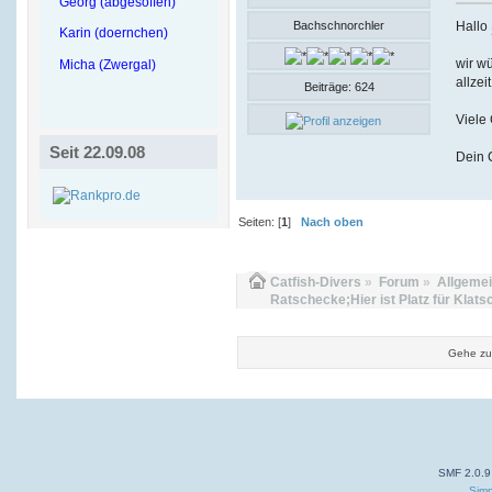
Georg (abgesoffen)
Hallo
Bachschnorchler
Karin (doernchen)
wir wü
Micha (Zwergal)
allzei
Beiträge: 624
Viele
Seit 22.09.08
Dein 
Seiten: [
1
]
Nach oben
Catfish-Divers
»
Forum
»
Allgeme
Ratschecke;Hier ist Platz für Klats
Gehe zu
SMF 2.0.9
Simp