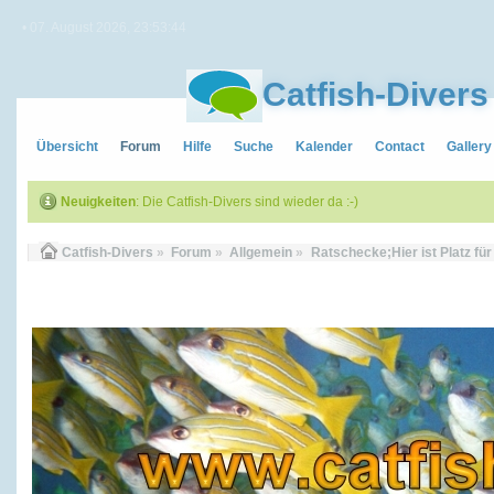
• 07. August 2026, 23:53:44
Catfish-Divers
Übersicht
Forum
Hilfe
Suche
Kalender
Contact
Gallery
Neuigkeiten
: Die Catfish-Divers sind wieder da :-)
Catfish-Divers
»
Forum
»
Allgemein
»
Ratschecke;Hier ist Platz fü