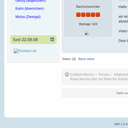
Georg (abgesoffen)
Hallo
Bachschnorchler
Karin (doernchen)
wir wü
Micha (Zwergal)
allzei
Beiträge: 624
Viele
Seit 22.09.08
Dein 
Seiten: [
1
]
Nach oben
Catfish-Divers
»
Forum
»
Allgeme
Ratschecke;Hier ist Platz für Klats
Gehe zu
SMF 2.0.9