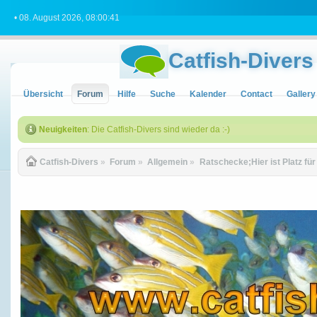
• 08. August 2026, 08:00:41
Catfish-Divers
Übersicht
Forum
Hilfe
Suche
Kalender
Contact
Gallery
Neuigkeiten
: Die Catfish-Divers sind wieder da :-)
Catfish-Divers
»
Forum
»
Allgemein
»
Ratschecke;Hier ist Platz fü