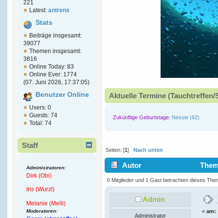
221
Latest:
antrens
Stats
Beiträge insgesamt:
39077
Themen insgesamt:
3816
Online Today: 83
Online Ever: 1774
(07. Juni 2026, 17:37:05)
Benutzer Online
Aktuelle Termine (Tauchtreffen/
Users: 0
Guests: 74
Zukünftige Geburtstage:
Nessie (62)
Total: 74
Staff
Seiten: [
1
]
Nach unten
Autor
Thema
Administratoren:
Dirk (Obi)
5963 mal)
0 Mitglieder und 1 Gast betrachten dieses The
Iris (Wurzl)
Admin
Melanie (Melli)
Moderatoren:
«
am:
Administrator