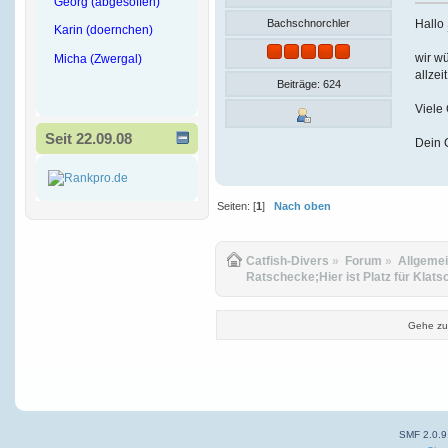
Georg (abgesoffen)
Hallo
Bachschnorchler
Karin (doernchen)
wir wü
Micha (Zwergal)
allzei
Beiträge: 624
Viele
Seit 22.09.08
Dein 
Seiten: [
1
]
Nach oben
Catfish-Divers
»
Forum
»
Allgeme
Ratschecke;Hier ist Platz für Klats
Gehe zu
SMF 2.0.9