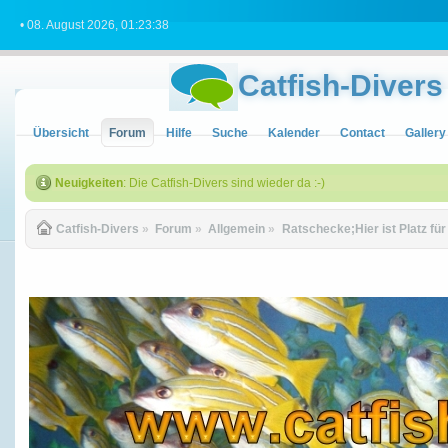
• 08. August 2026, 01:23:38
Catfish-Divers
Übersicht
Forum
Hilfe
Suche
Kalender
Contact
Gallery
Neuigkeiten
: Die Catfish-Divers sind wieder da :-)
Catfish-Divers
»
Forum
»
Allgemein
»
Ratschecke;Hier ist Platz fü