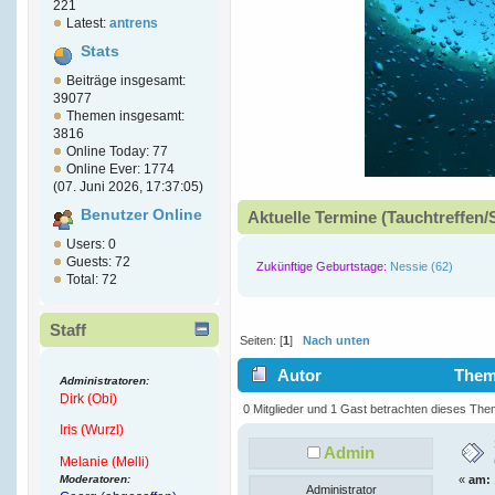
221
Latest:
antrens
Stats
Beiträge insgesamt:
39077
Themen insgesamt:
3816
Online Today: 77
Online Ever: 1774
(07. Juni 2026, 17:37:05)
Benutzer Online
Aktuelle Termine (Tauchtreffen/
Users: 0
Guests: 72
Zukünftige Geburtstage:
Nessie (62)
Total: 72
Staff
Seiten: [
1
]
Nach unten
Autor
Thema
Administratoren:
Dirk (Obi)
5962 mal)
0 Mitglieder und 1 Gast betrachten dieses The
Iris (Wurzl)
Admin
Melanie (Melli)
Moderatoren:
«
am:
Administrator