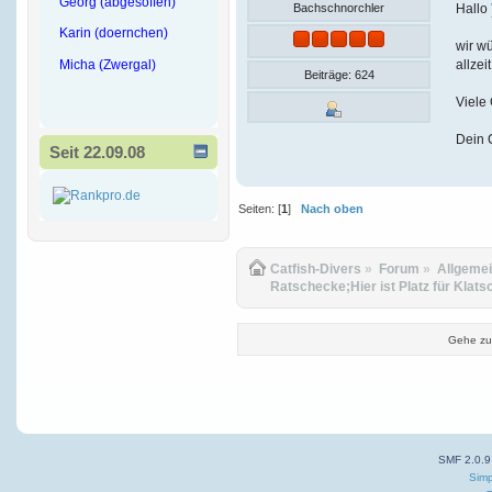
Georg (abgesoffen)
Hallo
Bachschnorchler
Karin (doernchen)
wir wü
Micha (Zwergal)
allzei
Beiträge: 624
Viele
Dein 
Seit 22.09.08
Seiten: [
1
]
Nach oben
Catfish-Divers
»
Forum
»
Allgeme
Ratschecke;Hier ist Platz für Klats
Gehe zu
SMF 2.0.9
Simp