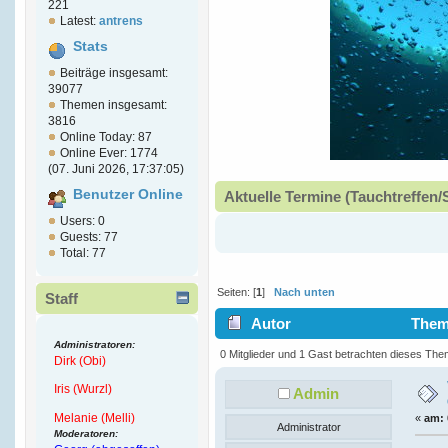
221
Latest:
antrens
Stats
Beiträge insgesamt:
39077
Themen insgesamt:
3816
Online Today: 87
Online Ever: 1774
(07. Juni 2026, 17:37:05)
Benutzer Online
Aktuelle Termine (Tauchtreffen/
Users: 0
Guests: 77
Total: 77
Seiten: [
1
]
Nach unten
Staff
Autor
Thema
Administratoren:
5817 mal)
0 Mitglieder und 1 Gast betrachten dieses The
Dirk (Obi)
Iris (Wurzl)
Admin
Melanie (Melli)
«
am:
Administrator
Moderatoren: