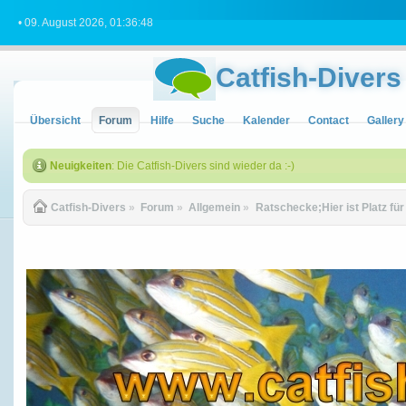
• 09. August 2026, 01:36:48
Catfish-Divers
Übersicht
Forum
Hilfe
Suche
Kalender
Contact
Gallery
Neuigkeiten
: Die Catfish-Divers sind wieder da :-)
Catfish-Divers
»
Forum
»
Allgemein
»
Ratschecke;Hier ist Platz fü