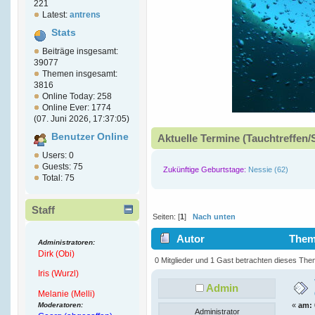
221
Latest:
antrens
Stats
Beiträge insgesamt:
39077
Themen insgesamt:
3816
Online Today: 258
Online Ever: 1774
(07. Juni 2026, 17:37:05)
Benutzer Online
Aktuelle Termine (Tauchtreffen/
Users: 0
Guests: 75
Zukünftige Geburtstage:
Nessie (62)
Total: 75
Staff
Seiten: [
1
]
Nach unten
Autor
Thema
Administratoren:
Dirk (Obi)
5806 mal)
0 Mitglieder und 1 Gast betrachten dieses The
Iris (Wurzl)
Admin
Melanie (Melli)
Moderatoren:
«
am:
Administrator