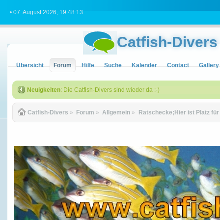
• 07. August 2026, 19:48:13
Catfish-Divers
Übersicht
Forum
Hilfe
Suche
Kalender
Contact
Gallery
Neuigkeiten
: Die Catfish-Divers sind wieder da :-)
Catfish-Divers
»
Forum
»
Allgemein
»
Ratschecke;Hier ist Platz fü