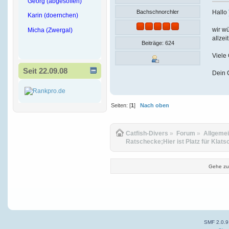
Georg (abgesoffen)
Hallo
Bachschnorchler
Karin (doernchen)
wir wü
Micha (Zwergal)
allzei
Beiträge: 624
Viele
Seit 22.09.08
Dein 
Seiten: [
1
]
Nach oben
Catfish-Divers
»
Forum
»
Allgeme
Ratschecke;Hier ist Platz für Klats
Gehe zu
SMF 2.0.9