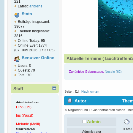
221
Latest:
antrens
Stats
Beiträge insgesamt:
39077
Themen insgesamt:
3816
Online Today: 95
Online Ever: 1774
(07. Juni 2026, 17:37:05)
Benutzer Online
Aktuelle Termine (Tauchtreffen/
Users: 0
Guests: 70
Zukünftige Geburtstage:
Nessie (62)
Total: 70
Staff
Seiten: [
1
]
Nach unten
Autor
Thema
Administratoren:
Dirk (Obi)
(Gelesen 5981 mal)
0 Mitglieder und 1 Gast betrachten dieses The
Iris (Wurzl)
Admin
Melanie (Melli)
Moderatoren:
«
am:
Administrator