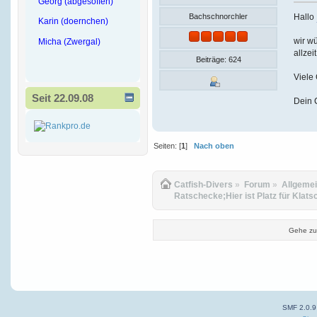
Georg (abgesoffen)
Hallo
Bachschnorchler
Karin (doernchen)
wir wü
Micha (Zwergal)
allzei
Beiträge: 624
Viele
Seit 22.09.08
Dein 
Seiten: [
1
]
Nach oben
Catfish-Divers
»
Forum
»
Allgeme
Ratschecke;Hier ist Platz für Klats
Gehe zu
SMF 2.0.9