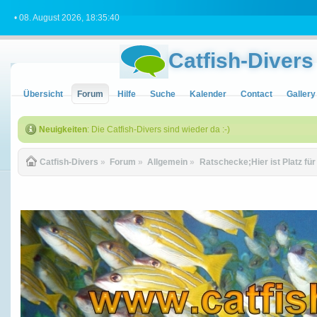
• 08. August 2026, 18:35:40
Catfish-Divers
Übersicht
Forum
Hilfe
Suche
Kalender
Contact
Gallery
Neuigkeiten
: Die Catfish-Divers sind wieder da :-)
Catfish-Divers
»
Forum
»
Allgemein
»
Ratschecke;Hier ist Platz fü