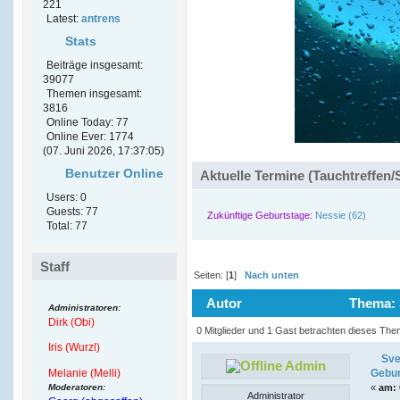
221
Latest:
antrens
Stats
Beiträge insgesamt:
39077
Themen insgesamt:
3816
Online Today: 77
Online Ever: 1774
(07. Juni 2026, 17:37:05)
Benutzer Online
Aktuelle Termine (Tauchtreffen/
Users: 0
Guests: 77
Zukünftige Geburtstage:
Nessie (62)
Total: 77
Staff
Seiten: [
1
]
Nach unten
Autor
Thema: S
Administratoren:
Dirk (Obi)
5810 mal)
0 Mitglieder und 1 Gast betrachten dieses The
Iris (Wurzl)
Sve
Admin
Melanie (Melli)
Gebur
Moderatoren:
«
am:
Administrator