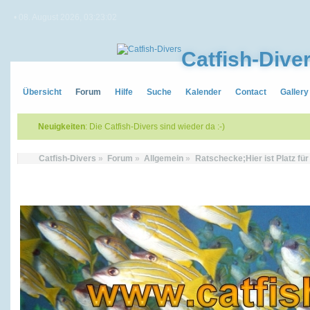
• 08. August 2026, 03:23:02
Catfish-Dive
Übersicht
Forum
Hilfe
Suche
Kalender
Contact
Gallery
Neuigkeiten
: Die Catfish-Divers sind wieder da :-)
Catfish-Divers
»
Forum
»
Allgemein
»
Ratschecke;Hier ist Platz fü