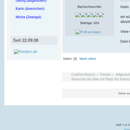
Georg (abgesoffen)
Hallo
Bachschnorchler
Karin (doernchen)
wir wü
Micha (Zwergal)
allzei
Beiträge: 624
Viele
Seit 22.09.08
Dein 
Seiten: [
1
]
Nach oben
Catfish-Divers
»
Forum
»
Allgeme
Ratschecke;Hier ist Platz für Klats
Gehe zu
SMF 2.0.9
Simp