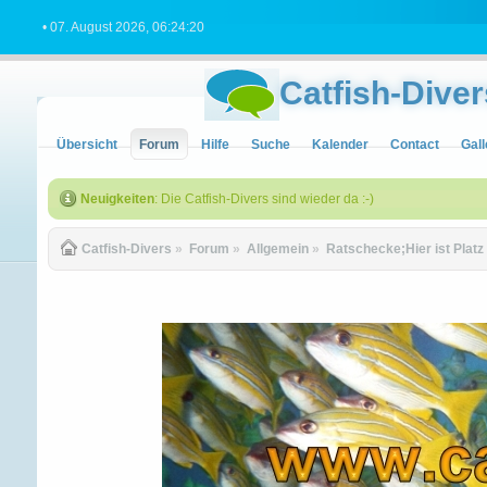
• 07. August 2026, 06:24:20
Catfish-Diver
Übersicht
Forum
Hilfe
Suche
Kalender
Contact
Gall
Neuigkeiten
: Die Catfish-Divers sind wieder da :-)
Catfish-Divers
»
Forum
»
Allgemein
»
Ratschecke;Hier ist Platz