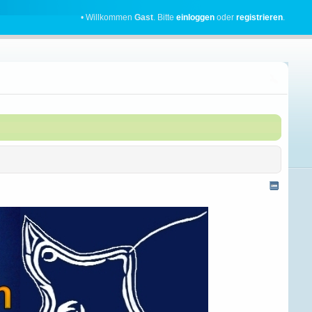
• Willkommen
Gast
. Bitte
einloggen
oder
registrieren
.