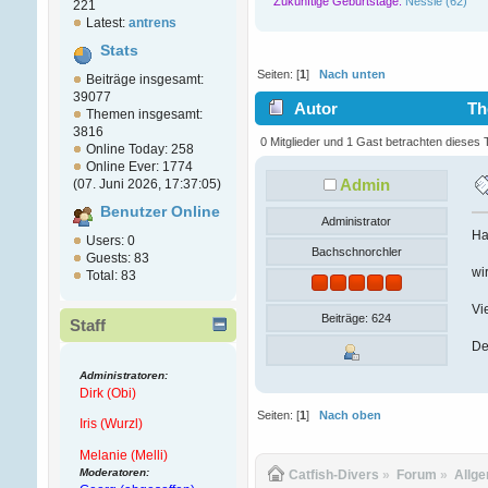
Zukünftige Geburtstage:
Nessie (62)
221
Latest:
antrens
Stats
Seiten: [
1
]
Nach unten
Beiträge insgesamt:
39077
Autor
The
Themen insgesamt:
3816
0 Mitglieder und 1 Gast betrachten dieses
Online Today: 258
Online Ever: 1774
Admin
(07. Juni 2026, 17:37:05)
Benutzer Online
Administrator
Ha
Users: 0
Bachschnorchler
Guests: 83
wi
Total: 83
Vi
Beiträge: 624
Staff
De
Administratoren:
Dirk (Obi)
Seiten: [
1
]
Nach oben
Iris (Wurzl)
Melanie (Melli)
Moderatoren:
Catfish-Divers
»
Forum
»
Allg