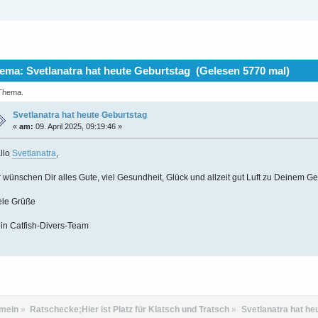
ma: Svetlanatra hat heute Geburtstag (Gelesen 5770 mal)
 Thema.
Svetlanatra hat heute Geburtstag
«
am:
09. April 2025, 09:19:46 »
llo
Svetlanatra
,
r wünschen Dir alles Gute, viel Gesundheit, Glück und allzeit gut Luft zu Deinem Ge
ele Grüße
in Catfish-Divers-Team
emein
»
Ratschecke;Hier ist Platz für Klatsch und Tratsch
»
Svetlanatra hat he