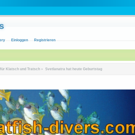
s
ery
Einloggen
Registrieren
 für Klatsch und Tratsch
»
Svetlanatra hat heute Geburtstag