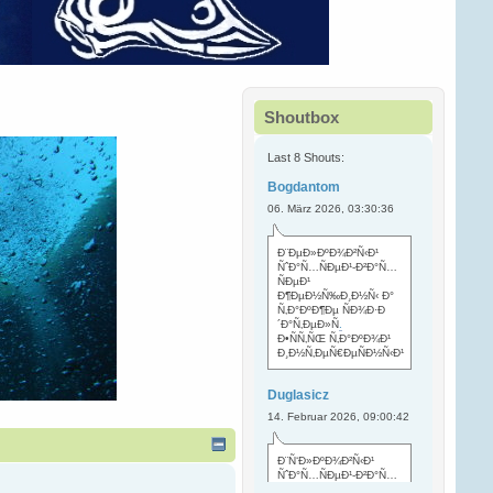
Shoutbox
Last 8 Shouts:
Bogdantom
06. März 2026, 03:30:36
Ð¨ÐµÐ»ÐºÐ¾Ð²Ñ‹Ð¹
ÑˆÐ°Ñ…ÑÐµÐ¹-Ð²Ð°Ñ…
ÑÐµÐ¹
Ð¶ÐµÐ½Ñ‰Ð¸Ð½Ñ‹ Ð°
Ñ‚Ð°ÐºÐ¶Ðµ ÑÐ¾Ð·Ð
´Ð°Ñ‚ÐµÐ»Ñ
.
Ð•ÑÑ‚ÑŒ Ñ‚Ð°ÐºÐ¾Ð¹
Ð¸Ð½Ñ‚ÐµÑ€ÐµÑÐ½Ñ‹Ð¹
Duglasicz
14. Februar 2026, 09:00:42
Ð¨Ñ‘Ð»ÐºÐ¾Ð²Ñ‹Ð¹
ÑˆÐ°Ñ…ÑÐµÐ¹-Ð²Ð°Ñ…
ÑÐµÐ¹ Ñ…