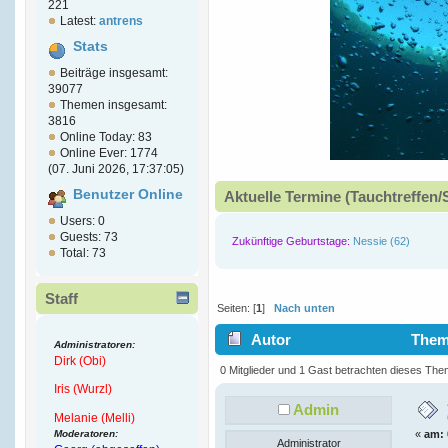
221
Latest:
antrens
Stats
Beiträge insgesamt:
39077
Themen insgesamt:
3816
Online Today: 83
Online Ever: 1774
(07. Juni 2026, 17:37:05)
Benutzer Online
Aktuelle Termine (Tauchtreffen/
Users: 0
Guests: 73
Zukünftige Geburtstage:
Nessie (62)
Total: 73
Staff
Seiten: [
1
]
Nach unten
Autor
Thema
Administratoren:
Dirk (Obi)
(Gelesen 5731 mal)
0 Mitglieder und 1 Gast betrachten dieses The
Iris (Wurzl)
Admin
Melanie (Melli)
Moderatoren:
«
am:
Administrator