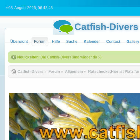
• 08. August 2026, 06:43:48
Catfish-Divers
Übersicht
Forum
Hilfe
Suche
Kalender
Contact
Gallery
Neuigkeiten
: Die Catfish-Divers sind wieder da :-)
Catfish-Divers
»
Forum
»
Allgemein
»
Ratschecke;Hier ist Platz fü