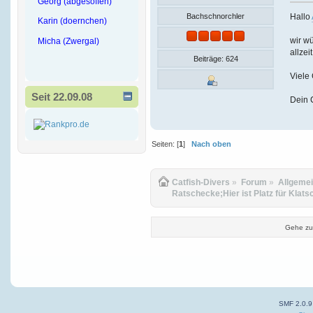
Georg (abgesoffen)
Hallo
Bachschnorchler
Karin (doernchen)
wir wü
Micha (Zwergal)
allzei
Beiträge: 624
Viele
Seit 22.09.08
Dein 
Seiten: [
1
]
Nach oben
Catfish-Divers
»
Forum
»
Allgeme
Ratschecke;Hier ist Platz für Klats
Gehe zu
SMF 2.0.9