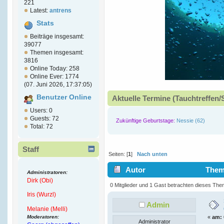
221
Latest:
antrens
Stats
Beiträge insgesamt:
39077
Themen insgesamt:
3816
Online Today: 258
Online Ever: 1774
(07. Juni 2026, 17:37:05)
Benutzer Online
Aktuelle Termine (Tauchtreffen/
Users: 0
Guests: 72
Zukünftige Geburtstage:
Nessie (62)
Total: 72
Staff
Seiten: [
1
]
Nach unten
Autor
Thema
Administratoren:
Dirk (Obi)
4660 mal)
0 Mitglieder und 1 Gast betrachten dieses The
Iris (Wurzl)
Admin
Melanie (Melli)
Moderatoren:
«
am:
Administrator