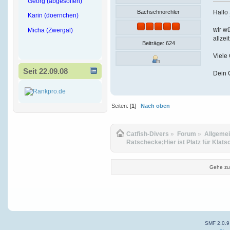
Georg (abgesoffen)
Hallo
Bachschnorchler
Karin (doernchen)
wir wü
Micha (Zwergal)
allzei
Beiträge: 624
Viele
Seit 22.09.08
Dein 
Seiten: [
1
]
Nach oben
Catfish-Divers
»
Forum
»
Allgeme
Ratschecke;Hier ist Platz für Klats
Gehe zu
SMF 2.0.9