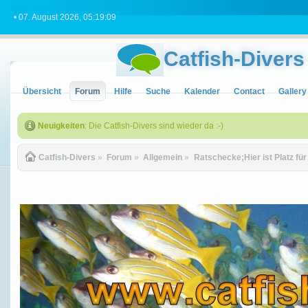
• 07. August 2026, 05:19:09
Catfish-Divers
Übersicht
Forum
Hilfe
Suche
Kalender
Contact
Gallery
Neuigkeiten
: Die Catfish-Divers sind wieder da :-)
Catfish-Divers
»
Forum
»
Allgemein
»
Ratschecke;Hier ist Platz fü