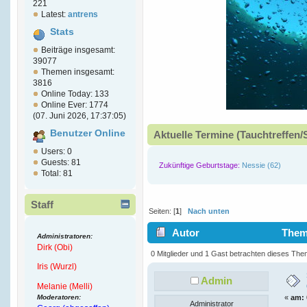
221
Latest:
antrens
Stats
Beiträge insgesamt:
39077
Themen insgesamt:
3816
Online Today: 133
Online Ever: 1774
(07. Juni 2026, 17:37:05)
Benutzer Online
Aktuelle Termine (Tauchtreffen/
Users: 0
Guests: 81
Zukünftige Geburtstage:
Nessie (62)
Total: 81
Staff
Seiten: [
1
]
Nach unten
Autor
Thema
Administratoren:
Dirk (Obi)
4651 mal)
0 Mitglieder und 1 Gast betrachten dieses The
Iris (Wurzl)
Admin
Melanie (Melli)
Moderatoren:
«
am:
Administrator