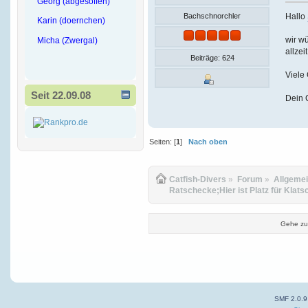
Georg (abgesoffen)
Hallo
Bachschnorchler
Karin (doernchen)
wir wü
Micha (Zwergal)
allzei
Beiträge: 624
Viele
Seit 22.09.08
Dein 
Seiten: [
1
]
Nach oben
Catfish-Divers
»
Forum
»
Allgeme
Ratschecke;Hier ist Platz für Klats
Gehe zu
SMF 2.0.9