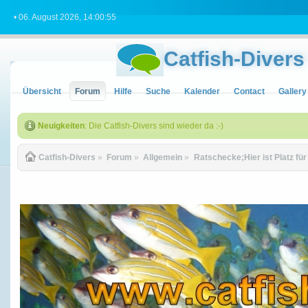
• 06. August 2026, 14:00:55
Catfish-Divers
Übersicht
Forum
Hilfe
Suche
Kalender
Contact
Gallery
Neuigkeiten
: Die Catfish-Divers sind wieder da :-)
Catfish-Divers
»
Forum
»
Allgemein
»
Ratschecke;Hier ist Platz fü