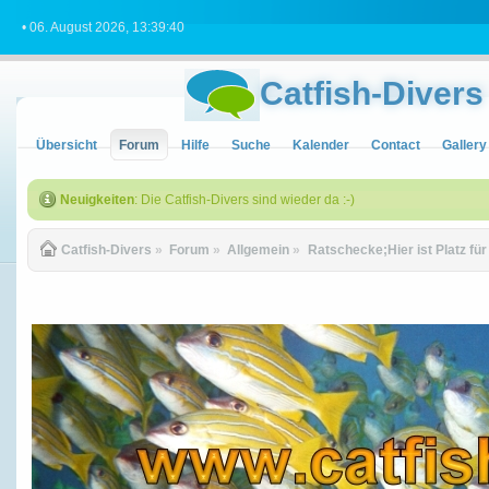
• 06. August 2026, 13:39:40
Catfish-Divers
Übersicht
Forum
Hilfe
Suche
Kalender
Contact
Gallery
Neuigkeiten
: Die Catfish-Divers sind wieder da :-)
Catfish-Divers
»
Forum
»
Allgemein
»
Ratschecke;Hier ist Platz fü