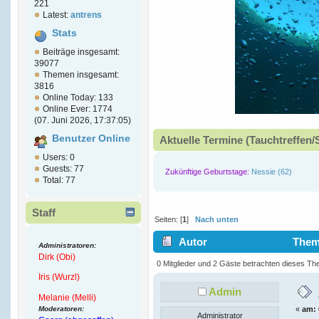
221
Latest:
antrens
Stats
Beiträge insgesamt:
39077
Themen insgesamt:
3816
Online Today: 133
Online Ever: 1774
(07. Juni 2026, 17:37:05)
Benutzer Online
Aktuelle Termine (Tauchtreffen/
Users: 0
Guests: 77
Zukünftige Geburtstage:
Nessie (62)
Total: 77
Staff
Seiten: [
1
]
Nach unten
Autor
Thema
Administratoren:
Dirk (Obi)
4647 mal)
0 Mitglieder und 2 Gäste betrachten dieses T
Iris (Wurzl)
Admin
Melanie (Melli)
Moderatoren:
«
am:
Administrator