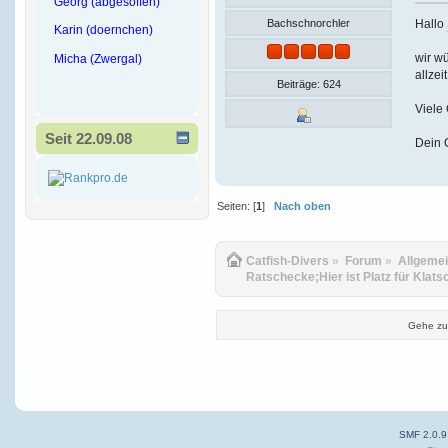
Georg (abgesoffen)
Hallo
Bachschnorchler
Karin (doernchen)
wir wü
Micha (Zwergal)
allzei
Beiträge: 624
Viele
Seit 22.09.08
Dein 
Seiten: [
1
]
Nach oben
Catfish-Divers
»
Forum
»
Allgeme
Ratschecke;Hier ist Platz für Klats
Gehe zu
SMF 2.0.9