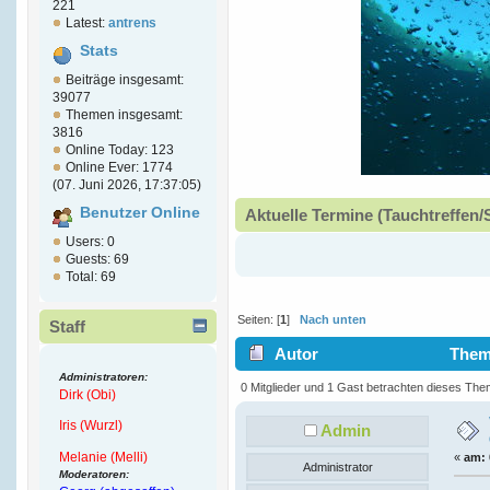
221
Latest:
antrens
Stats
Beiträge insgesamt:
39077
Themen insgesamt:
3816
Online Today: 123
Online Ever: 1774
(07. Juni 2026, 17:37:05)
Benutzer Online
Aktuelle Termine (Tauchtreffen/
Users: 0
Guests: 69
Total: 69
Seiten: [
1
]
Nach unten
Staff
Autor
Thema
Administratoren:
4697 mal)
0 Mitglieder und 1 Gast betrachten dieses The
Dirk (Obi)
Iris (Wurzl)
Admin
Melanie (Melli)
«
am:
Administrator
Moderatoren: