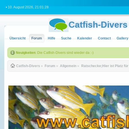
• 10. August 2026, 21:01:28
Catfish-Divers
Übersicht
Forum
Hilfe
Suche
Kalender
Contact
Gallery
Neuigkeiten
: Die Catfish-Divers sind wieder da :-)
Catfish-Divers
»
Forum
»
Allgemein
»
Ratschecke;Hier ist Platz fü