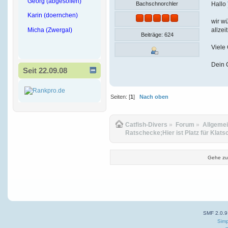
Georg (abgesoffen)
Hallo
Bachschnorchler
Karin (doernchen)
wir wü
Micha (Zwergal)
allzei
Beiträge: 624
Viele
Dein 
Seit 22.09.08
Seiten: [
1
]
Nach oben
Catfish-Divers
»
Forum
»
Allgeme
Ratschecke;Hier ist Platz für Klats
Gehe zu
SMF 2.0.9
Simp