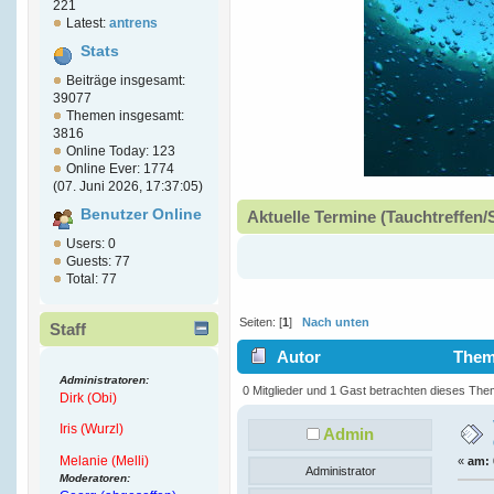
221
Latest:
antrens
Stats
Beiträge insgesamt:
39077
Themen insgesamt:
3816
Online Today: 123
Online Ever: 1774
(07. Juni 2026, 17:37:05)
Benutzer Online
Aktuelle Termine (Tauchtreffen/
Users: 0
Guests: 77
Total: 77
Seiten: [
1
]
Nach unten
Staff
Autor
Thema
Administratoren:
(Gelesen 5234 mal)
0 Mitglieder und 1 Gast betrachten dieses The
Dirk (Obi)
Iris (Wurzl)
Admin
Melanie (Melli)
«
am:
Administrator
Moderatoren: