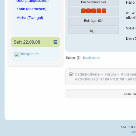
Georg (abgesoffen)
Hallo
Bachschnorchler
Karin (doernchen)
wir wü
Micha (Zwergal)
allzei
Beiträge: 624
Viele
Dein 
Seit 22.09.08
Seiten: [
1
]
Nach oben
Catfish-Divers
»
Forum
»
Allgeme
Ratschecke;Hier ist Platz für Klats
Gehe zu
SMF 2.0.9
Simp