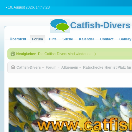
• 10. August 2026, 14:47:28
Catfish-Divers
Übersicht
Forum
Hilfe
Suche
Kalender
Contact
Gallery
Neuigkeiten
: Die Catfish-Divers sind wieder da :-)
Catfish-Divers
»
Forum
»
Allgemein
»
Ratschecke;Hier ist Platz fü