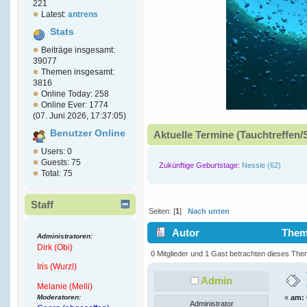
221
Latest:
antrens
Stats
Beiträge insgesamt:
39077
Themen insgesamt:
3816
Online Today: 258
Online Ever: 1774
(07. Juni 2026, 17:37:05)
Benutzer Online
Aktuelle Termine (Tauchtreffen/
Users: 0
Guests: 75
Zukünftige Geburtstage:
Nessie (62)
Total: 75
Staff
Seiten: [
1
]
Nach unten
Autor
Thema
Administratoren:
Dirk (Obi)
(Gelesen 5155 mal)
0 Mitglieder und 1 Gast betrachten dieses The
Iris (Wurzl)
Admin
Melanie (Melli)
Moderatoren:
«
am:
Administrator