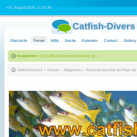
• 07. August 2026, 11:25:39
Catfish-Divers
Übersicht
Forum
Hilfe
Suche
Kalender
Contact
Gallery
Neuigkeiten
: Die Catfish-Divers sind wieder da :-)
Catfish-Divers
»
Forum
»
Allgemein
»
Ratschecke;Hier ist Platz fü