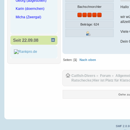
Georg (abgesoffen)
Hallo
Bachschnorchler
Karin (doernchen)
wir wü
Micha (Zwergal)
allzei
Beiträge: 624
Viele
Seit 22.09.08
Dein 
Seiten: [
1
]
Nach oben
Catfish-Divers
»
Forum
»
Allgeme
Ratschecke;Hier ist Platz für Klats
Gehe zu
SMF 2.0.9