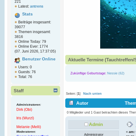
221
Latest:
antrens
Stats
Beiträge insgesamt:
39077
Themen insgesamt:
3816
Online Today: 79
Online Ever: 1774
(07. Juni 2026, 17:37:05)
Benutzer Online
Aktuelle Termine (Tauchtreffen/
Users: 0
Guests: 76
Zukünftige Geburtstage:
Nessie (62)
Total: 76
Staff
Seiten: [
1
]
Nach unten
Autor
Thema
Administratoren:
Dirk (Obi)
(Gelesen 4080 mal)
0 Mitglieder und 1 Gast betrachten dieses The
Iris (Wurzl)
Admin
Melanie (Melli)
Moderatoren:
«
am:
Administrator