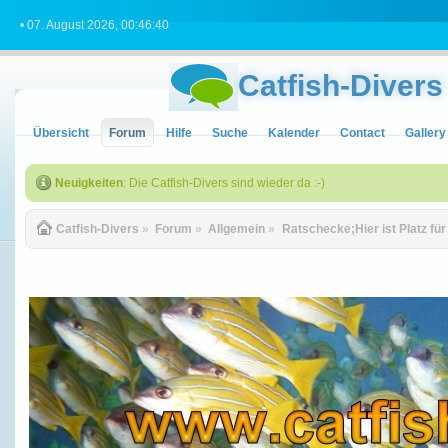
• 07. August 2026, 00:46:40
Catfish-Divers
Übersicht
Forum
Hilfe
Suche
Kalender
Contact
Gallery
Neuigkeiten
: Die Catfish-Divers sind wieder da :-)
Catfish-Divers
»
Forum
»
Allgemein
»
Ratschecke;Hier ist Platz fü