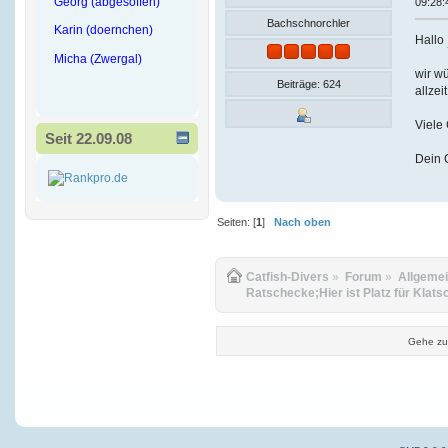
Georg (abgesoffen)
09:28:
Bachschnorchler
Karin (doernchen)
Hallo
Micha (Zwergal)
wir wü
Beiträge: 624
allzei
Viele
Seit 22.09.08
Dein 
Seiten: [
1
]
Nach oben
Catfish-Divers
»
Forum
»
Allgeme
Ratschecke;Hier ist Platz für Klats
Gehe zu