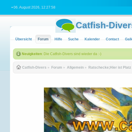
• 06. August 2026, 12:27:58
Catfish-Diver
Übersicht
Forum
Hilfe
Suche
Kalender
Contact
Gall
Neuigkeiten
: Die Catfish-Divers sind wieder da :-)
Catfish-Divers
»
Forum
»
Allgemein
»
Ratschecke;Hier ist Platz