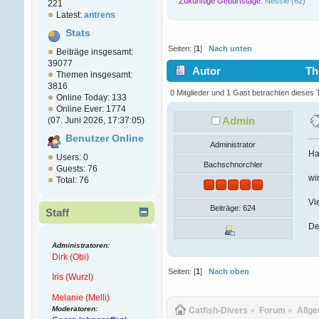
Zukünftige Geburtstage:
Nessie (62)
221
Latest:
antrens
Stats
Seiten: [
1
]
Nach unten
Beiträge insgesamt:
39077
Autor
Th
Themen insgesamt:
3816
0 Mitglieder und 1 Gast betrachten dieses
Online Today: 133
Online Ever: 1774
Admin
(07. Juni 2026, 17:37:05)
Benutzer Online
Administrator
Ha
Users: 0
Bachschnorchler
Guests: 76
wi
Total: 76
Vi
Beiträge: 624
Staff
De
Administratoren:
Dirk (Obi)
Seiten: [
1
]
Nach oben
Iris (Wurzl)
Melanie (Melli)
Moderatoren:
Catfish-Divers
»
Forum
»
Allg