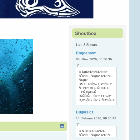
Shoutbox
Last 8 Shouts:
Bogdantom
06. März 2026, 03:30:36
Ð¨ÐµÐ»ÐºÐ¾Ð²Ñ‹Ð¹
ÑˆÐ°Ñ…ÑÐµÐ¹-Ð²Ð°Ñ…
ÑÐµÐ¹
Ð¶ÐµÐ½Ñ‰Ð¸Ð½Ñ‹ Ð°
Ñ‚Ð°ÐºÐ¶Ðµ ÑÐ¾Ð·Ð
´Ð°Ñ‚ÐµÐ»Ñ
.
Ð•ÑÑ‚ÑŒ Ñ‚Ð°ÐºÐ¾Ð¹
Ð¸Ð½Ñ‚ÐµÑ€ÐµÑÐ½Ñ‹Ð¹
Duglasicz
14. Februar 2026, 09:00:42
Ð¨Ñ‘Ð»ÐºÐ¾Ð²Ñ‹Ð¹
ÑˆÐ°Ñ…ÑÐµÐ¹-Ð²Ð°Ñ…
ÑÐµÐ¹ Ñ…