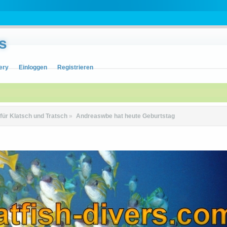
s
ery
Einloggen
Registrieren
 für Klatsch und Tratsch
»
Andreaswbe hat heute Geburtstag