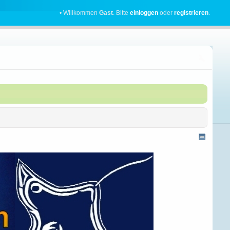
• Willkommen
Gast
. Bitte
einloggen
oder
registrieren
.