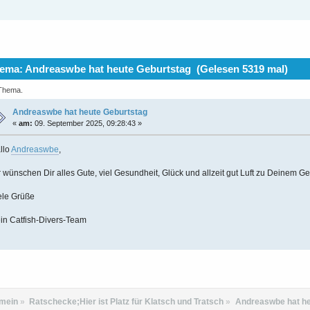
ema: Andreaswbe hat heute Geburtstag (Gelesen 5319 mal)
 Thema.
Andreaswbe hat heute Geburtstag
«
am:
09. September 2025, 09:28:43 »
llo
Andreaswbe
,
r wünschen Dir alles Gute, viel Gesundheit, Glück und allzeit gut Luft zu Deinem Ge
ele Grüße
in Catfish-Divers-Team
emein
»
Ratschecke;Hier ist Platz für Klatsch und Tratsch
»
Andreaswbe hat he