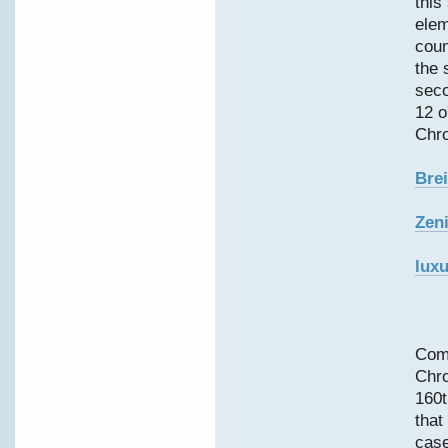
this
elem
coun
the 
seco
12 o
Chro
Brei
Zen
luxu
Com
Chro
160t
that
case