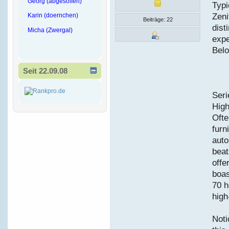
Georg (abgesoffen)
Typi
Zeni
Karin (doernchen)
Beiträge: 22
dist
Micha (Zwergal)
expe
Belo
Seit 22.09.08
Seri
Hig
Ofte
furn
auto
beat
offe
boas
70 h
high
Noti