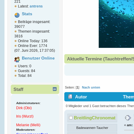
221
Latest:
antrens
Stats
Beiträge insgesamt:
39077
Themen insgesamt:
3816
Online Today: 136
Online Ever: 1774
(07. Juni 2026, 17:37:05)
Benutzer Online
Aktuelle Termine (Tauchtreffen/
Users: 0
Guests: 84
Total: 84
Seiten: [
1
]
Nach unten
Staff
Autor
Thema
Administratoren:
Chronomaster (Gelesen 3894 m
0 Mitglieder und 1 Gast betrachten dieses The
Dirk (Obi)
Iris (Wurzl)
BreitlingChronomat
Melanie (Melli)
«
am:
Badewannen-Taucher
Moderatoren: