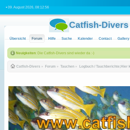
• 09. August 2026, 08:12:56
Catfish-Divers
Übersicht
Forum
Hilfe
Suche
Kalender
Contact
Gallery
Neuigkeiten
: Die Catfish-Divers sind wieder da :-)
Catfish-Divers
»
Forum
»
Tauchen
»
Logbuch / Tauchberichte;Hier 