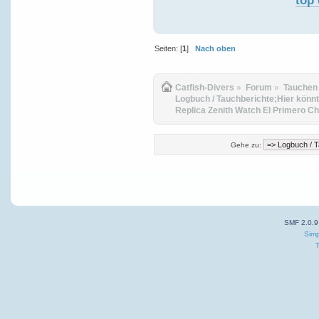
top 
Seiten: [
1
]
Nach oben
Catfish-Divers
»
Forum
»
Tauchen
Logbuch / Tauchberichte;Hier könnt
Replica Zenith Watch El Primero C
Gehe zu:
SMF 2.0.9
Simp
T