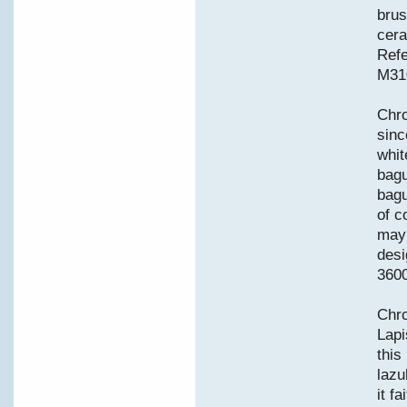
brus
cera
Refe
M31
Chro
sinc
whit
bagu
bagu
of c
may 
desi
360
Chro
Lapi
this
lazu
it f