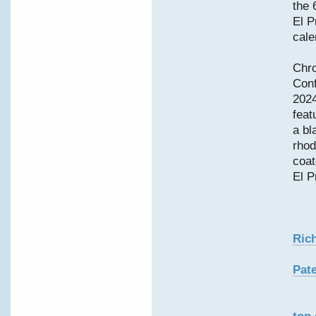
the 
El P
cale
Chro
Conf
2024
feat
a bl
rhod
coat
El P
Ric
Pate