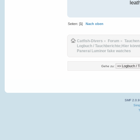
leat
Seiten: [
1
]
Nach oben
Catfish-Divers
»
Forum
»
Tauchen
Logbuch / Tauchberichte;Hier könnt
Panerai Luminor fake watches
Gehe zu:
SMF 2.0.9
Simp
T