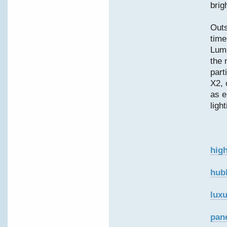
brig
Outs
time
Lumi
the 
part
X2, 
as e
ligh
high
hub
luxu
pan