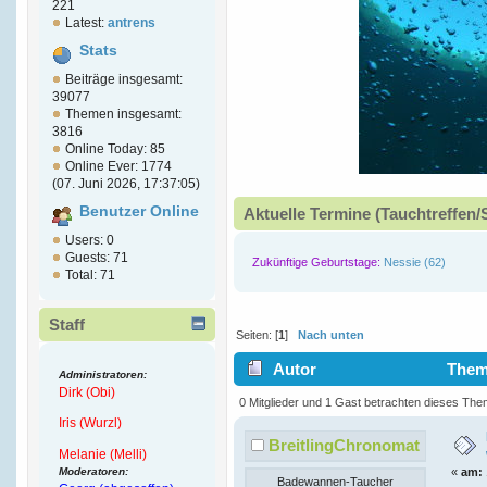
221
Latest:
antrens
Stats
Beiträge insgesamt:
39077
Themen insgesamt:
3816
Online Today: 85
Online Ever: 1774
(07. Juni 2026, 17:37:05)
Benutzer Online
Aktuelle Termine (Tauchtreffen/
Users: 0
Guests: 71
Zukünftige Geburtstage:
Nessie (62)
Total: 71
Staff
Seiten: [
1
]
Nach unten
Autor
Thema
Administratoren:
Dirk (Obi)
3754 mal)
0 Mitglieder und 1 Gast betrachten dieses The
Iris (Wurzl)
BreitlingChronomat
Melanie (Melli)
Moderatoren:
«
am:
Badewannen-Taucher