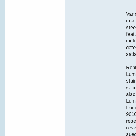
Vari
in a
stee
feat
incl
date
sati
Repr
Lum
stai
sand
also
Lumi
from
9010
rese
resi
sued