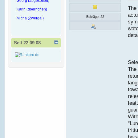
Georg (abgesoffen)
The 
Karin (doernchen)
actu
Beiträge: 22
Micha (Zwergal)
symb
watc
deta
Seit 22.09.08
Sele
The 
retu
lang
towa
rele
feat
guar
With
"Lum
trit
bec