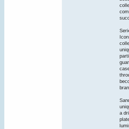
coll
comm
suc
Seri
Icon
coll
uniq
part
guar
case
thro
beco
bran
Sand
uniq
a dr
plat
lumi