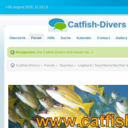
• 08. August 2026, 11:24:13
Catfish-Divers
Übersicht
Forum
Hilfe
Suche
Kalender
Contact
Gallery
Neuigkeiten
: Die Catfish-Divers sind wieder da :-)
Catfish-Divers
»
Forum
»
Tauchen
»
Logbuch / Tauchberichte;Hier 