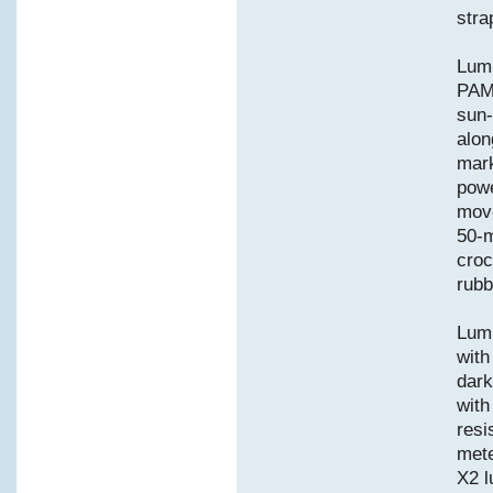
stra
Lumi
PAM
sun-
alon
mark
powe
move
50-m
croc
rubb
Lum
with
dark
with
resi
mete
X2 l