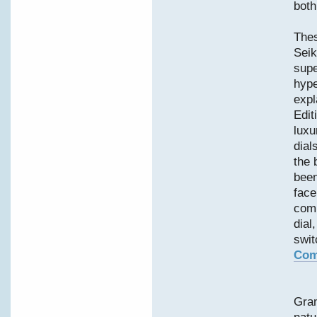
both
Thes
Seik
supe
hype
expl
Edit
luxu
dial
the 
been
face
comp
dial
swit
Com
Gran