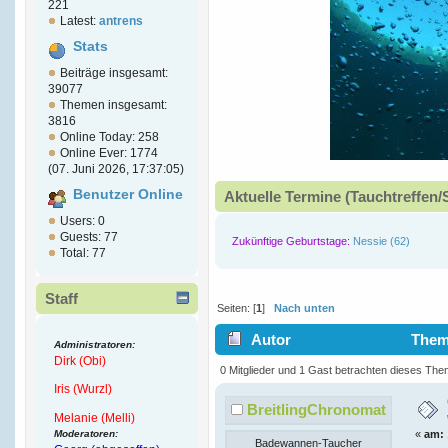
221
Latest:
antrens
Stats
Beiträge insgesamt:
39077
Themen insgesamt:
3816
Online Today: 258
Online Ever: 1774
(07. Juni 2026, 17:37:05)
Benutzer Online
Aktuelle Termine (Tauchtreffen/
Users: 0
Guests: 77
Zukünftige Geburtstage:
Nessie (62)
Total: 77
Staff
Seiten: [
1
]
Nach unten
Autor
Thema
Administratoren:
Dirk (Obi)
2634 mal)
0 Mitglieder und 1 Gast betrachten dieses The
Iris (Wurzl)
BreitlingChronomat
Melanie (Melli)
Moderatoren:
«
am:
Badewannen-Taucher