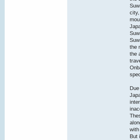
Suwa
city
moun
Japa
Suwa
Suwa
the 
the 
trav
Onba
spec
Due 
Japa
inter
inac
Thes
alon
with
But 