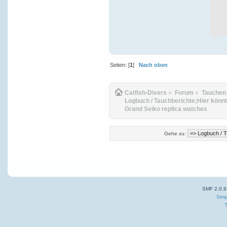
Seiten: [
1
]
Nach oben
Catfish-Divers
»
Forum
»
Tauchen
Logbuch / Tauchberichte;Hier könnt
Grand Seiko replica watches
Gehe zu:
SMF 2.0.9
Simp
T