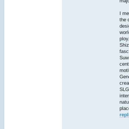
maj
I me
the 
desi
worl
ploy
Shiz
fasc
Suwa
cent
moti
Gene
crea
SLGA
inte
natu
plac
repl