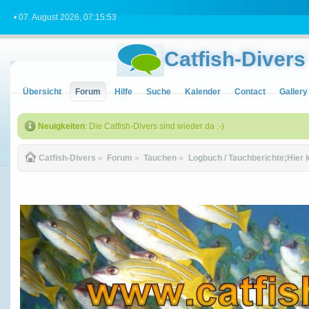
• 07. August 2026, 07:15:53
Catfish-Divers
Übersicht
Forum
Hilfe
Suche
Kalender
Contact
Gallery
Neuigkeiten
: Die Catfish-Divers sind wieder da :-)
Catfish-Divers
»
Forum
»
Tauchen
»
Logbuch / Tauchberichte;Hier 