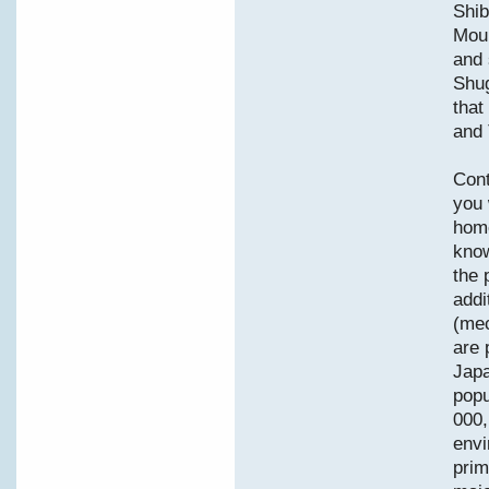
Shib
Moun
and 
Shug
that
and 
Cont
you 
home
know
the 
addi
(mec
are 
Japa
popu
000,
envi
prim