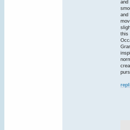
and 
smo
and 
move
slig
this
Occa
Gran
insp
norm
crea
purs
repl