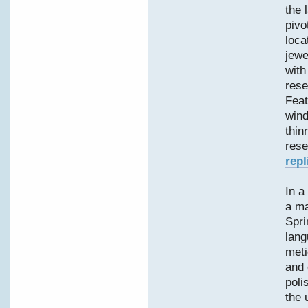
the 
pivo
loca
jew
with
rese
Feat
wind
thin
rese
repl
In a
a ma
Spri
lang
meti
and 
poli
the 