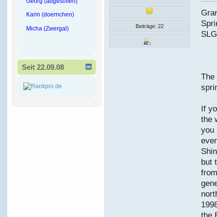
Georg (abgesoffen)
Gran
Karin (doernchen)
Spri
Beiträge: 22
Micha (Zwergal)
SLG
Seit 22.09.08
The 
spri
If y
the 
you 
even
Shin
but 
from
gene
nort
1998
the 