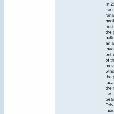
In 2
caus
fana
part
firs
the 
hall
an a
invo
enth
of t
mov
wind
the 
loca
the 
case
Gran
Driv
indi