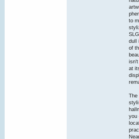
natu
artw
phe
to m
styl
SLGA
dull
of t
beau
isn'
at i
disp
rema
The
styl
hall
you 
loca
prac
Near