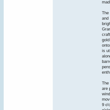
made
The 
and 
brig
Gran
craf
gold
onto
is u
alon
barr
pens
enth
The 
are 
wind
move
9 o'