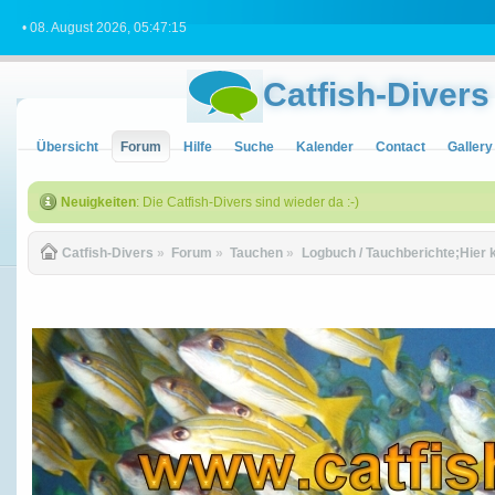
• 08. August 2026, 05:47:15
Catfish-Divers
Übersicht
Forum
Hilfe
Suche
Kalender
Contact
Gallery
Neuigkeiten
: Die Catfish-Divers sind wieder da :-)
Catfish-Divers
»
Forum
»
Tauchen
»
Logbuch / Tauchberichte;Hier 