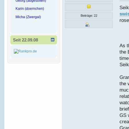
Georg (abgesoffen)
Sei
Karin (doernchen)
swis
Beiträge: 22
Micha (Zwergal)
rose
Seit 22.09.08
As t
the 
time
Seik
Gran
the 
much
rela
watc
brie
GS w
crea
Gran