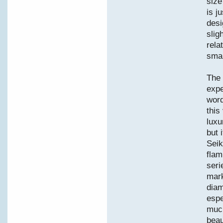
size
is j
desi
slig
rela
smal
The 
expe
word
this
luxu
but 
Seik
flam
seri
mark
diam
espe
much
beau