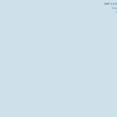
SMF 2.0.9
Simp
T