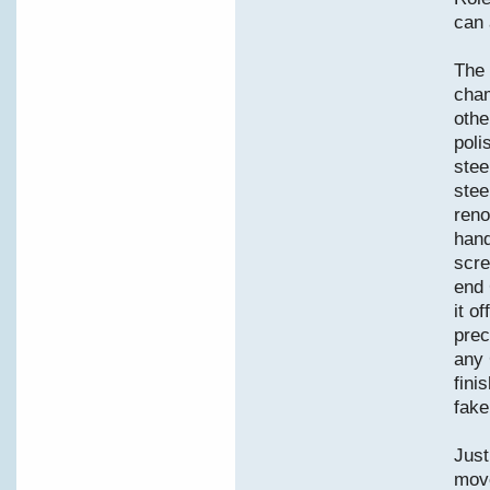
can 
The
cham
othe
poli
stee
stee
reno
hand
scre
end 
it o
prec
any 
fini
fake
Just
move