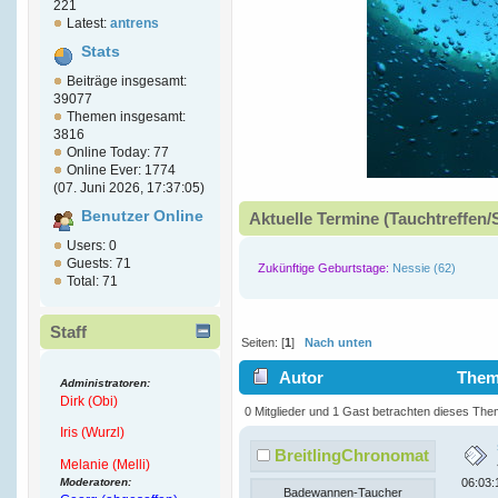
221
Latest:
antrens
Stats
Beiträge insgesamt:
39077
Themen insgesamt:
3816
Online Today: 77
Online Ever: 1774
(07. Juni 2026, 17:37:05)
Benutzer Online
Aktuelle Termine (Tauchtreffen/
Users: 0
Guests: 71
Zukünftige Geburtstage:
Nessie (62)
Total: 71
Staff
Seiten: [
1
]
Nach unten
Autor
Thema
Administratoren:
Dirk (Obi)
mal)
0 Mitglieder und 1 Gast betrachten dieses The
Iris (Wurzl)
BreitlingChronomat
Melanie (Melli)
Moderatoren:
06:03:
Badewannen-Taucher