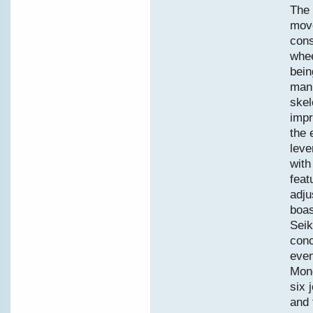
The 
move
cons
whee
bein
manu
skel
impr
the 
leve
with
feat
adju
boas
Seik
conc
even
Mond
six 
and 