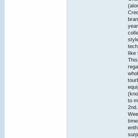
(alo
Cred
bran
year
coll
styl
tech
like
This
rega
whol
tour
equi
(kno
to m
2nd.
Week
time
enth
surp