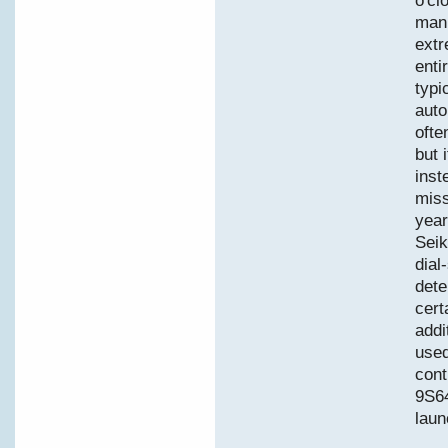
o'cl
man
extr
enti
typi
auto
ofte
but 
inst
miss
year
Seik
dial
dete
cert
addi
used
cont
9S64
laun