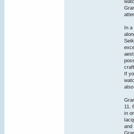
watc
Gran
atte
In a
alon
Seik
exce
aest
poss
craf
If y
watc
also
Gra
11. 
in o
lacq
and 
Gran