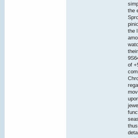
simp
the 
Spro
pini
the 
amon
watc
thei
9S6
of +
comp
Chro
rega
move
upon
jewe
func
seas
thus
deta