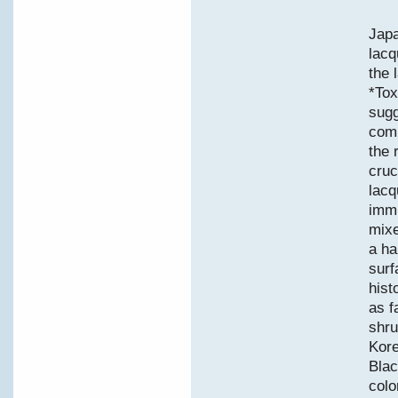
Japa
lacq
the l
*Tox
sugg
comp
the 
cruc
lacq
immu
mixe
a ha
surf
hist
as f
shru
Kore
Blac
colo