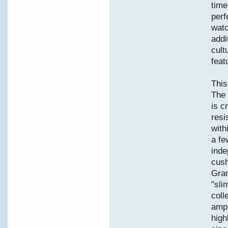
time
perf
watc
addi
cult
feat
This
The 
is c
resi
with
a fe
inde
cush
Gran
"sli
coll
ampl
high