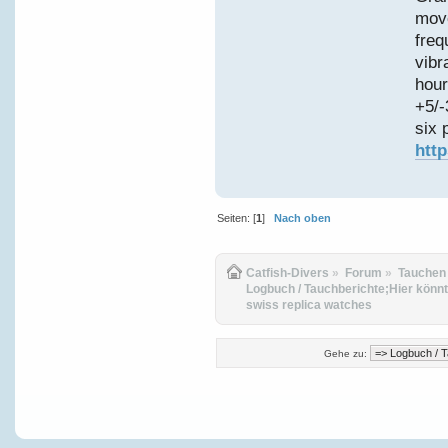
move
freq
vibr
hour
+5/-
six 
htt
Seiten: [
1
]
Nach oben
Catfish-Divers
»
Forum
»
Tauchen
Logbuch / Tauchberichte;Hier könnt
swiss replica watches
Gehe zu: