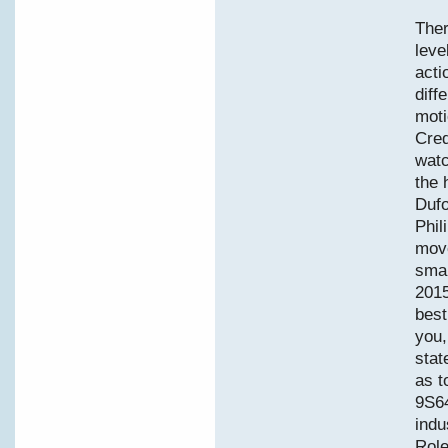
Ther
leve
acti
diff
moti
Cred
watc
the 
Dufo
Phil
move
smal
2015
best
you,
stat
as t
9S64
indu
Role