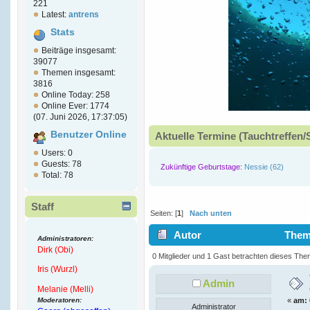
221
Latest:
antrens
Stats
Beiträge insgesamt:
39077
Themen insgesamt:
3816
Online Today: 258
Online Ever: 1774
(07. Juni 2026, 17:37:05)
Benutzer Online
Aktuelle Termine (Tauchtreffen/
Users: 0
Guests: 78
Zukünftige Geburtstage:
Nessie (62)
Total: 78
Staff
Seiten: [
1
]
Nach unten
Autor
Thema
Administratoren:
Dirk (Obi)
(Gelesen 1505 mal)
0 Mitglieder und 1 Gast betrachten dieses The
Iris (Wurzl)
Admin
Melanie (Melli)
Moderatoren:
«
am:
Administrator