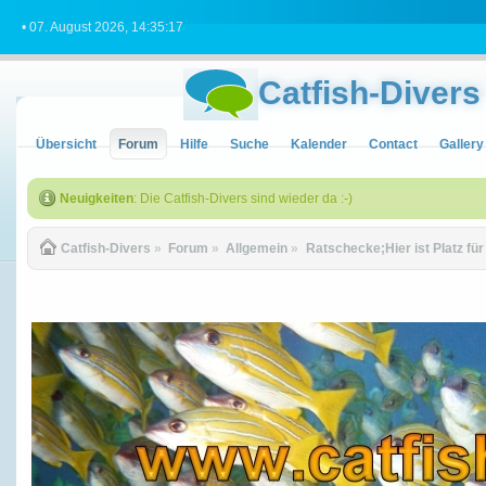
• 07. August 2026, 14:35:17
Catfish-Divers
Übersicht
Forum
Hilfe
Suche
Kalender
Contact
Gallery
Neuigkeiten
: Die Catfish-Divers sind wieder da :-)
Catfish-Divers
»
Forum
»
Allgemein
»
Ratschecke;Hier ist Platz fü