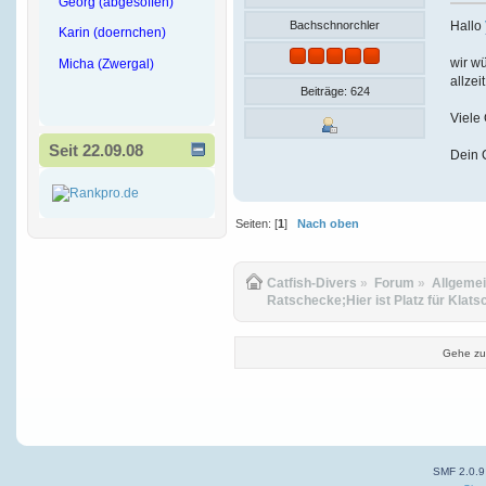
Georg (abgesoffen)
Hallo
Bachschnorchler
Karin (doernchen)
wir wü
Micha (Zwergal)
allzei
Beiträge: 624
Viele
Seit 22.09.08
Dein 
Seiten: [
1
]
Nach oben
Catfish-Divers
»
Forum
»
Allgeme
Ratschecke;Hier ist Platz für Klats
Gehe zu
SMF 2.0.9