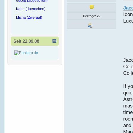
Georg (abgesoffen)
Jac
Karin (doernchen)
Icon
Beiträge: 22
Micha (Zwergal)
Luxu
Seit 22.09.08
Jaco
Cele
Coll
If y
quic
Astr
mast
time
room
and 
Many