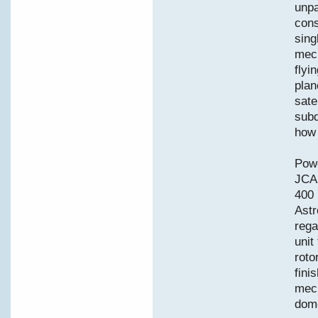
unpa
cons
sing
mech
flyi
plan
sate
subd
how 
Powe
JCA
400 
Astr
rega
unit
roto
fini
mech
dome