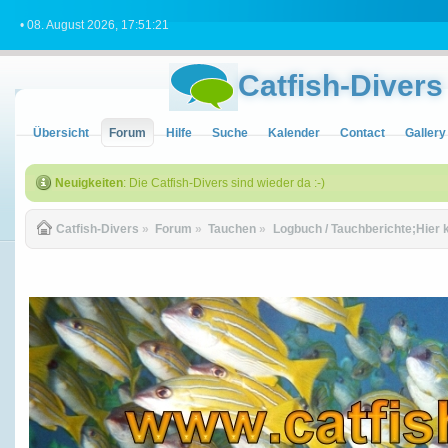
• 08. August 2026, 17:51:21
Catfish-Divers
Übersicht
Forum
Hilfe
Suche
Kalender
Contact
Gallery
Neuigkeiten
: Die Catfish-Divers sind wieder da :-)
Catfish-Divers
»
Forum
»
Tauchen
»
Logbuch / Tauchberichte;Hier 