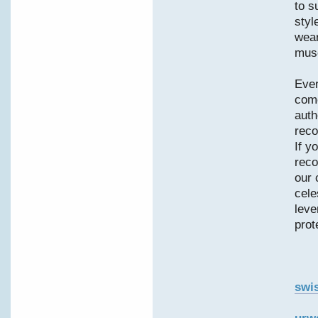
to s
styl
wear
muse
Ever
come
auth
reco
If y
reco
our 
cele
leve
prot
swis