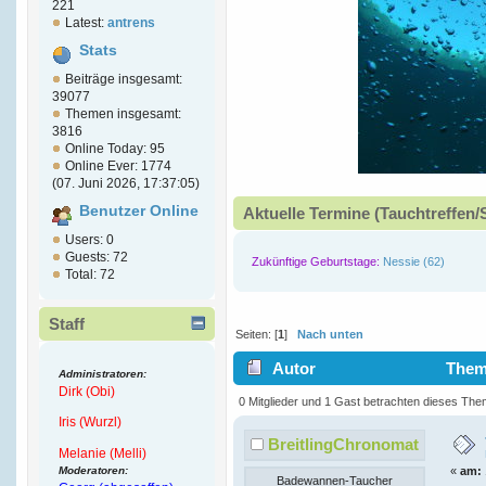
221
Latest:
antrens
Stats
Beiträge insgesamt:
39077
Themen insgesamt:
3816
Online Today: 95
Online Ever: 1774
(07. Juni 2026, 17:37:05)
Benutzer Online
Aktuelle Termine (Tauchtreffen/
Users: 0
Guests: 72
Zukünftige Geburtstage:
Nessie (62)
Total: 72
Staff
Seiten: [
1
]
Nach unten
Autor
Thema
Administratoren:
Dirk (Obi)
1123 mal)
0 Mitglieder und 1 Gast betrachten dieses The
Iris (Wurzl)
BreitlingChronomat
Melanie (Melli)
Moderatoren:
«
am:
Badewannen-Taucher