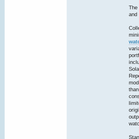
The 
and 
Coll
mini
wat
vari
port
incl
Sola
Repe
mode
than
cons
limi
orig
outp
watc
Stan