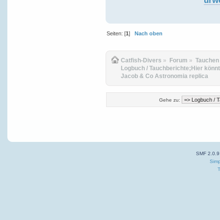
urw
Seiten: [
1
]
Nach oben
Catfish-Divers
»
Forum
»
Tauchen
Logbuch / Tauchberichte;Hier könnt
Jacob & Co Astronomia replica
Gehe zu:
SMF 2.0.9
Simp
T