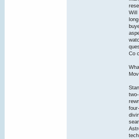
rese
Will
long
buye
aspe
watc
ques
Co c
What
Mov
Sta
two-
rewr
four
divi
sear
Astr
tech