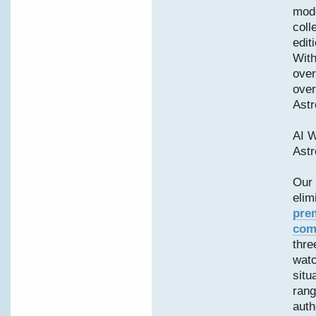
mode
coll
edit
With
over
over
Astr
AI W
Astr
Our 
elim
pre
com
thre
watc
situ
range
auth