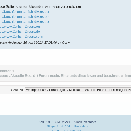
ese Seite ist unter folgenden Adressen zu erreichen:
tp://tauchforum.catfish-divers.eu
tp://tauchforum.catfish-divers.com
tp://tauchforum.catfish-divers.de
tp://www.Catfish-Divers.eu
tp://www.Catfish-Divers.de
tp://www.Catfish-Divers.com
etzte Änderung: 16. April 2013, 17:01:06 by Obi
»
kommen
»
ette ;Aktuelle Board- / Forenregeln. Bitte unbedingt lesen und beachten.
»
Im
Gehe zu:
SMF 2.0.9
|
SMF © 2011
,
Simple Machines
Simple Audio Video Embedder