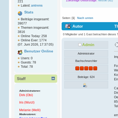
Zukünftige Geburtstage:
Nessie (62)
221
Latest:
antrens
Stats
Seiten: [
1
]
Nach unten
Beiträge insgesamt:
39077
Autor
Th
Themen insgesamt:
3816
0 Mitglieder und 1 Gast betrachten dieses
Online Today: 258
Online Ever: 1774
Admin
(07. Juni 2026, 17:37:05)
Benutzer Online
Administrator
Im
Users: 0
Bachschnorchler
Guests: 78
Fo
Total: 78
We
Ko
Beiträge: 624
Staff
Ei
Ca
Administratoren:
Di
Dirk (Obi)
Oe
85
Iris (Wurzl)
Te
Melanie (Melli)
Moderatoren:
em