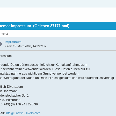
ema: Impressum (Gelesen 87171 mal)
 Thema.
Impressum
«
am:
15. März 2008, 14:39:21 »
pressum
lgende Daten dürfen ausschließlich zur Kontaktaufnahme zum
bseitenbetreiber verwendet werden. Diese Daten dürfen nur zur
ntaktaufnahme aus wichtigem Grund verwendet werden.
ne Weitergabe der Daten an Dritte ist nicht gestattet und wird strafrechtlich verfolgt.
tfish-Divers.com
rk Obermann
denstockacher Str. 1
640 Putzbrunn
l.: (+49) (0) 176 241 220 39
ail:
Info@Catfish-Divers.com