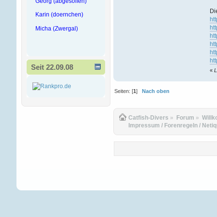
Georg (abgesoffen)
Di
Karin (doernchen)
ht
ht
Micha (Zwergal)
ht
ht
ht
ht
Seit 22.09.08
«
L
Seiten: [
1
]
Nach oben
Catfish-Divers
»
Forum
»
Will
Impressum / Forenregeln / Netiqu