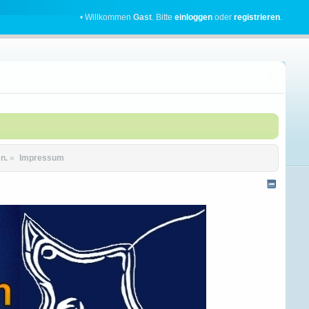
• Willkommen
Gast
. Bitte
einloggen
oder
registrieren
.
n.
»
Impressum