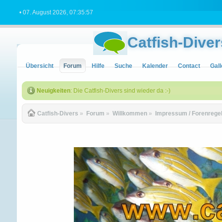
• 07. August 2026, 07:35:57
Catfish-Diver
Übersicht
Forum
Hilfe
Suche
Kalender
Contact
Gall
Neuigkeiten
: Die Catfish-Divers sind wieder da :-)
Catfish-Divers
»
Forum
»
Willkommen
»
Impressum / Forenregeln