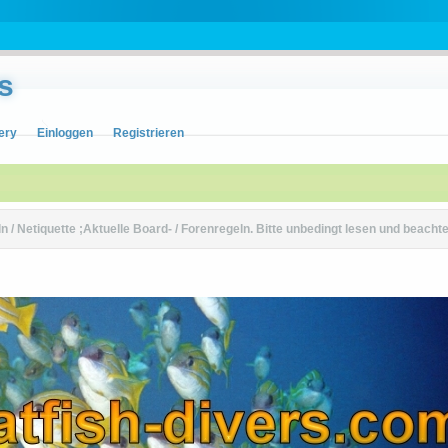
s
ery
Einloggen
Registrieren
 / Netiquette ;Aktuelle Board- / Forenregeln. Bitte unbedingt lesen und beachte