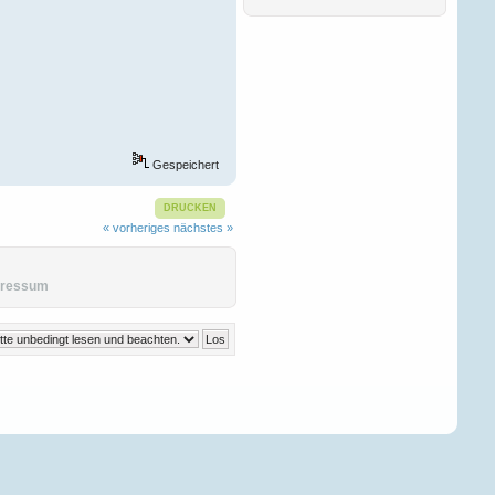
Ñ‚Ð°ÐºÐ¶Ðµ ÑÐ¾Ð·Ð¸Ð
´Ð°Ñ‚ÐµÐ»Ñ
.
ÐŸÑ€ÐµÐ
´Ð»Ð°Ð³Ð°ÐµÐ¼
Ð’Ð°ÑˆÐµÐ¼Ñƒ
Andreaswbe
06. Februar 2026, 13:02:35
Gespeichert
Ð”Ð¾Ð±Ñ€Ð¾Ð³Ð¾
Ð²Ñ€ÐµÐ¼ÐµÐ½Ð¸
ÑÑƒÑ‚Ð¾Ðº Ð´Ð°Ð¼Ñ‹
DRUCKEN
Ð¸ Ð³Ð¾ÑÐ¿Ð¾Ð´Ð°
.
« vorheriges
nächstes »
Ð•ÑÑ‚ÑŒ Ñ‚Ð°ÐºÐ¾Ð¹
Ð¸Ð½Ñ‚ÐµÑ€ÐµÑÐ½Ñ‹Ð¹
ÑÐ°Ð¹Ñ‚ Ð´Ð»Ñ Ð°Ñ€Ð
pressum
Victordnh
27. Dezember 2025,
16:51:56
Ð”Ð¾Ð±Ñ€Ð¾Ð³Ð¾
Ð²Ñ€ÐµÐ¼ÐµÐ½Ð¸
ÑÑƒÑ‚Ð¾Ðº Ð´Ð°Ð¼Ñ‹
Ð¸ Ð³Ð¾ÑÐ¿Ð¾Ð´Ð°
!
Ð‘Ð»Ð°Ð³Ð¾Ð´Ð°Ñ€Ñ
Ñ‚Ð¾Ð¼Ñƒ, Ñ‡Ñ‚Ð¾
Ð·Ð°Ð¿Ñ€Ð°Ð²ÐºÐ°