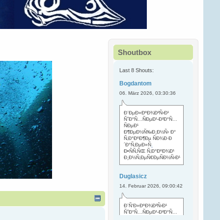
Shoutbox
Last 8 Shouts:
Bogdantom
06. März 2026, 03:30:36
Ð¨ÐµÐ»ÐºÐ¾Ð²Ñ‹Ð¹
ÑˆÐ°Ñ…ÑÐµÐ¹-Ð²Ð°Ñ…
ÑÐµÐ¹
Ð¶ÐµÐ½Ñ‰Ð¸Ð½Ñ‹ Ð°
Ñ‚Ð°ÐºÐ¶Ðµ ÑÐ¾Ð·Ð
´Ð°Ñ‚ÐµÐ»Ñ
.
Ð•ÑÑ‚ÑŒ Ñ‚Ð°ÐºÐ¾Ð¹
Ð¸Ð½Ñ‚ÐµÑ€ÐµÑÐ½Ñ‹Ð¹
Duglasicz
14. Februar 2026, 09:00:42
Ð¨Ñ‘Ð»ÐºÐ¾Ð²Ñ‹Ð¹
ÑˆÐ°Ñ…ÑÐµÐ¹-Ð²Ð°Ñ…
ÑÐµÐ¹ Ñ…