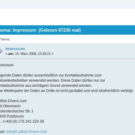
ema: Impressum (Gelesen 87236 mal)
 Thema.
Impressum
«
am:
15. März 2008, 14:39:21 »
pressum
lgende Daten dürfen ausschließlich zur Kontaktaufnahme zum
bseitenbetreiber verwendet werden. Diese Daten dürfen nur zur
ntaktaufnahme aus wichtigem Grund verwendet werden.
ne Weitergabe der Daten an Dritte ist nicht gestattet und wird strafrechtlich verfolgt.
tfish-Divers.com
rk Obermann
denstockacher Str. 1
640 Putzbrunn
l.: (+49) (0) 176 241 220 39
ail:
Info@Catfish-Divers.com