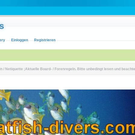
s
ery
Einloggen
Registrieren
 / Netiquette ;Aktuelle Board- / Forenregeln. Bitte unbedingt lesen und beachte