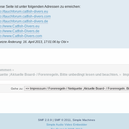
ese Seite ist unter folgenden Adressen zu erreichen:
tp://tauchforum.catfish-divers.eu
tp://tauchforum.catfish-divers.com
tp://tauchforum.catfish-divers.de
tp://www.Catfish-Divers.eu
tp://www.Catfish-Divers.de
tp://www.Catfish-Divers.com
etzte Änderung: 16. April 2013, 17:01:06 by Obi
»
kommen
»
ette ;Aktuelle Board- / Forenregeln. Bitte unbedingt lesen und beachten.
»
Im
Gehe zu:
SMF 2.0.9
|
SMF © 2011
,
Simple Machines
Simple Audio Video Embedder