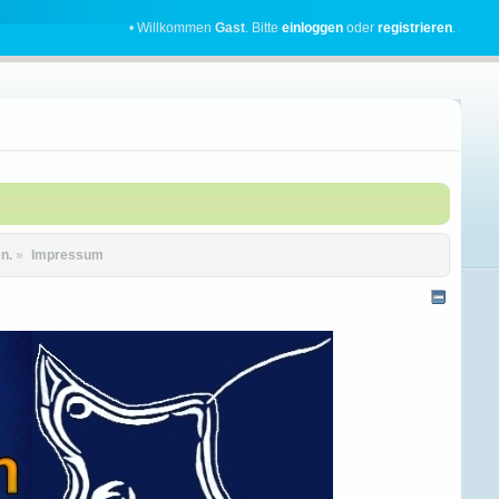
• Willkommen
Gast
. Bitte
einloggen
oder
registrieren
.
n.
»
Impressum