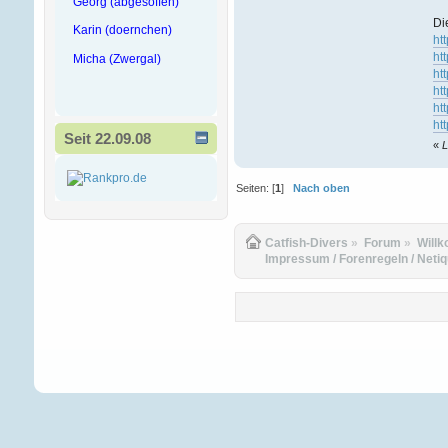
Georg (abgesoffen)
Di
Karin (doernchen)
ht
ht
Micha (Zwergal)
ht
ht
ht
ht
Seit 22.09.08
«
L
Seiten: [
1
]
Nach oben
Catfish-Divers
»
Forum
»
Will
Impressum / Forenregeln / Netiqu