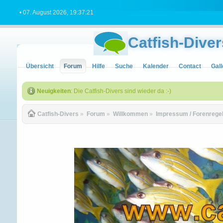
• 07. August 2026, 19:37:21
Catfish-Diver
Übersicht
Forum
Hilfe
Suche
Kalender
Contact
Gall
Neuigkeiten
: Die Catfish-Divers sind wieder da :-)
Catfish-Divers
»
Forum
»
Willkommen
»
Impressum / Forenregeln