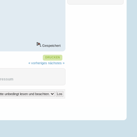
Ñ‚Ð°ÐºÐ¶Ðµ ÑÐ¾Ð·Ð¸Ð
´Ð°Ñ‚ÐµÐ»Ñ
.
ÐŸÑ€ÐµÐ
´Ð»Ð°Ð³Ð°ÐµÐ¼
Ð’Ð°ÑˆÐµÐ¼Ñƒ
Andreaswbe
06. Februar 2026, 13:02:35
Gespeichert
Ð”Ð¾Ð±Ñ€Ð¾Ð³Ð¾
Ð²Ñ€ÐµÐ¼ÐµÐ½Ð¸
ÑÑƒÑ‚Ð¾Ðº Ð´Ð°Ð¼Ñ‹
DRUCKEN
Ð¸ Ð³Ð¾ÑÐ¿Ð¾Ð´Ð°
.
« vorheriges
nächstes »
Ð•ÑÑ‚ÑŒ Ñ‚Ð°ÐºÐ¾Ð¹
Ð¸Ð½Ñ‚ÐµÑ€ÐµÑÐ½Ñ‹Ð¹
ÑÐ°Ð¹Ñ‚ Ð´Ð»Ñ Ð°Ñ€Ð
pressum
Victordnh
27. Dezember 2025,
16:51:56
Ð”Ð¾Ð±Ñ€Ð¾Ð³Ð¾
Ð²Ñ€ÐµÐ¼ÐµÐ½Ð¸
ÑÑƒÑ‚Ð¾Ðº Ð´Ð°Ð¼Ñ‹
Ð¸ Ð³Ð¾ÑÐ¿Ð¾Ð´Ð°
!
Ð‘Ð»Ð°Ð³Ð¾Ð´Ð°Ñ€Ñ
Ñ‚Ð¾Ð¼Ñƒ, Ñ‡Ñ‚Ð¾
Ð·Ð°Ð¿Ñ€Ð°Ð²ÐºÐ°