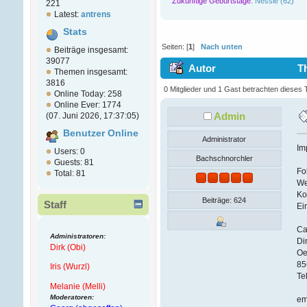
Zukünftige Geburtstage:
Nessie (62)
221
Latest:
antrens
Stats
Seiten: [
1
]
Nach unten
Beiträge insgesamt:
39077
Autor
Th
Themen insgesamt:
3816
0 Mitglieder und 1 Gast betrachten dieses
Online Today: 258
Online Ever: 1774
Admin
(07. Juni 2026, 17:37:05)
Benutzer Online
Administrator
Im
Users: 0
Bachschnorchler
Guests: 81
Fo
Total: 81
We
Ko
Beiträge: 624
Staff
Ei
Ca
Administratoren:
Di
Dirk (Obi)
Oe
85
Iris (Wurzl)
Te
Melanie (Melli)
Moderatoren:
em