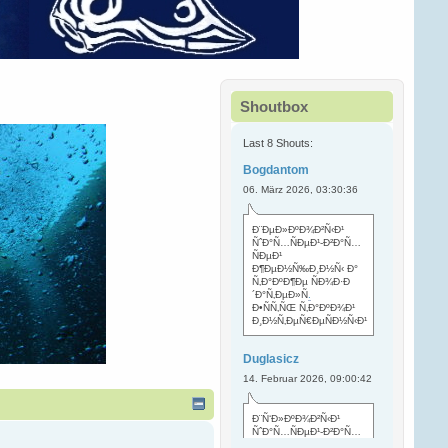
Shoutbox
Last 8 Shouts:
Bogdantom
06. März 2026, 03:30:36
Ð¨ÐµÐ»ÐºÐ¾Ð²Ñ‹Ð¹
ÑˆÐ°Ñ…ÑÐµÐ¹-Ð²Ð°Ñ…
ÑÐµÐ¹
Ð¶ÐµÐ½Ñ‰Ð¸Ð½Ñ‹ Ð°
Ñ‚Ð°ÐºÐ¶Ðµ ÑÐ¾Ð·Ð
´Ð°Ñ‚ÐµÐ»Ñ
.
Ð•ÑÑ‚ÑŒ Ñ‚Ð°ÐºÐ¾Ð¹
Ð¸Ð½Ñ‚ÐµÑ€ÐµÑÐ½Ñ‹Ð¹
Duglasicz
14. Februar 2026, 09:00:42
Ð¨Ñ‘Ð»ÐºÐ¾Ð²Ñ‹Ð¹
ÑˆÐ°Ñ…ÑÐµÐ¹-Ð²Ð°Ñ…
ÑÐµÐ¹ Ñ…