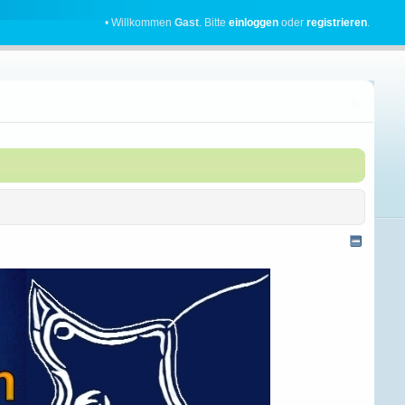
• Willkommen
Gast
. Bitte
einloggen
oder
registrieren
.