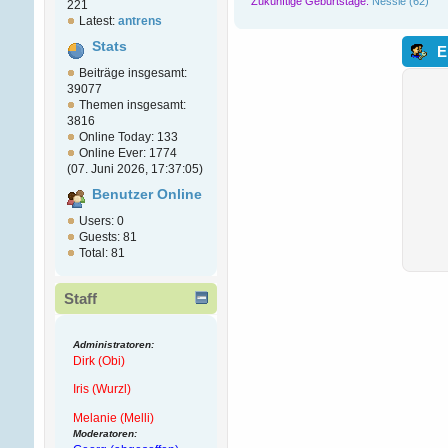
Zukünftige Geburtstage:
Nessie (62)
221
Latest:
antrens
Stats
E
Beiträge insgesamt:
39077
Themen insgesamt:
3816
Online Today: 133
Online Ever: 1774
(07. Juni 2026, 17:37:05)
Benutzer Online
Users: 0
Guests: 81
Total: 81
Staff
Administratoren:
Dirk (Obi)
Iris (Wurzl)
Melanie (Melli)
Moderatoren: