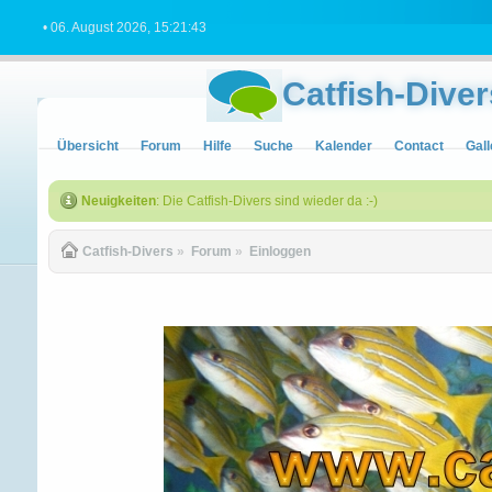
• 06. August 2026, 15:21:43
Catfish-Diver
Übersicht
Forum
Hilfe
Suche
Kalender
Contact
Gall
Neuigkeiten
: Die Catfish-Divers sind wieder da :-)
Catfish-Divers
»
Forum
»
Einloggen