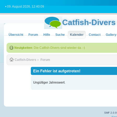
• 09. August 2026, 12:40:09
Catfish-Divers
Übersicht
Forum
Hilfe
Suche
Kalender
Contact
Gallery
Neuigkeiten
: Die Catfish-Divers sind wieder da :-)
Catfish-Divers
»
Forum
Ein Fehler ist aufgetreten!
Ungültiger Jahreswert.
SMF 2.0.9
Simp