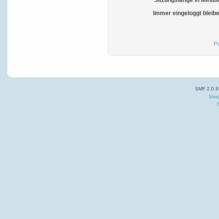
Sitzungslänge in Minut
Immer eingeloggt bleib
Pa
SMF 2.0.9
Simp
T