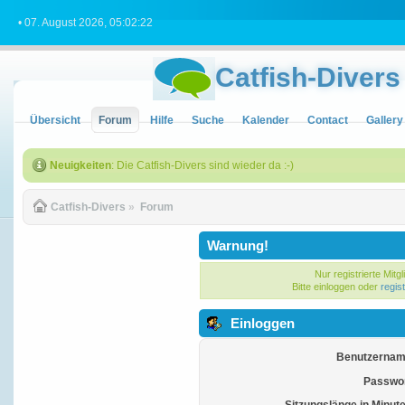
• 07. August 2026, 05:02:22
Catfish-Divers
Übersicht
Forum
Hilfe
Suche
Kalender
Contact
Gallery
Neuigkeiten
: Die Catfish-Divers sind wieder da :-)
Catfish-Divers
»
Forum
Warnung!
Nur registrierte Mitg
Bitte einloggen oder
regis
Einloggen
Benutzernam
Passwor