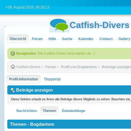
• 08. August 2026, 08:28:13
Catfish-Divers
Übersicht
Forum
Hilfe
Suche
Kalender
Contact
Gallery
Neuigkeiten
: Die Catfish-Divers sind wieder da :-)
Catfish-Divers
»
Forum
»
Profil von Bogdantom
»
Beiträge anzeige
Profil-Information
Tinyportal
Beiträge anzeigen
Diese Sektion erlaubt es ihnen alle Beiträge dieses Mitglieds zu sehen. Beachten si
Nachrichten
Themen
Dateianhänge
Themen - Bogdantom