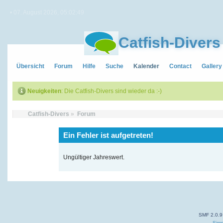
• 07. August 2026, 05:02:49
Catfish-Divers
Übersicht
Forum
Hilfe
Suche
Kalender
Contact
Gallery
Neuigkeiten
: Die Catfish-Divers sind wieder da :-)
Catfish-Divers
»
Forum
Ein Fehler ist aufgetreten!
Ungültiger Jahreswert.
SMF 2.0.9
Simp