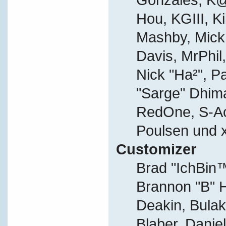
Hou, KGIII, Ki
Mashby, Mick G
Davis, MrPhil,
Nick "Ha²", P
"Sarge" Dhima
RedOne, S-A
Poulsen und 
Customizer
Brad "IchBi
Brannon "B" H
Deakin, Bulak
Blaber, Danie