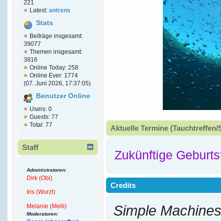
221
Latest:
antrens
Stats
Beiträge insgesamt:
39077
Themen insgesamt:
3816
Online Today: 258
Online Ever: 1774
(07. Juni 2026, 17:37:05)
Benutzer Online
Users: 0
Guests: 77
Total: 77
Aktuelle Termine (Tauchtreffen/
Staff
Zukünftige Geburts
Administratoren:
Dirk (Obi)
Credits
Iris (Wurzl)
Melanie (Melli)
Simple Machines
Moderatoren: