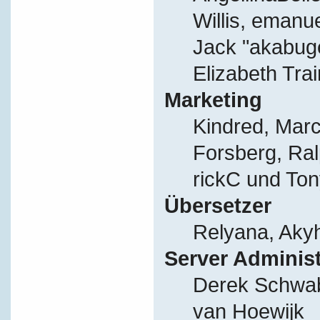
Willis, eman
Jack "akabug
Elizabeth Tra
Marketing
Kindred, Mar
Forsberg, Ral
rickC und Ton
Übersetzer
Relyana, Aky
Server Adminis
Derek Schwab
van Hoewijk