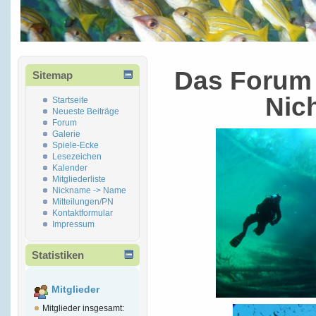
Das Forum 
Sitemap
Nic
Startseite
Neueste Beiträge
Forum
Galerie
Spiele-Ecke
Lesezeichen
Kalender
Mitgliederliste
Nickname -> Name
Mitteilungen/PN
Kontaktformular
Impressum
Statistiken
Mitglieder
Mitglieder insgesamt: