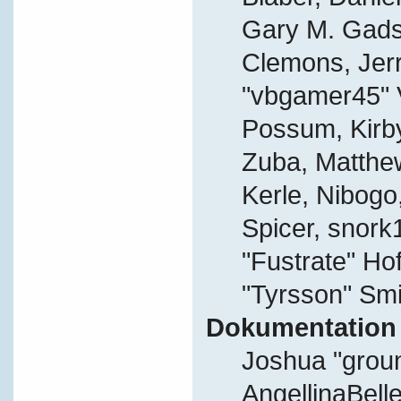
Gary M. Gads
Clemons, Jer
"vbgamer45" V
Possum, Kirb
Zuba, Matthe
Kerle, Nibogo,
Spicer, snork
"Fustrate" Ho
"Tyrsson" Smi
Dokumentation
Joshua "grou
AngellinaBelle