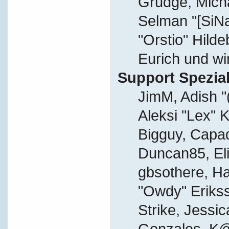
Grudge, Micha
Selman "[SiN
"Orstio" Hild
Eurich und wi
Support Spezial
JimM, Adish "
Aleksi "Lex" K
Bigguy, Capa
Duncan85, Eli
gbsothere, Ha
"Owdy" Eriks
Strike, Jessic
Gonzales, K@