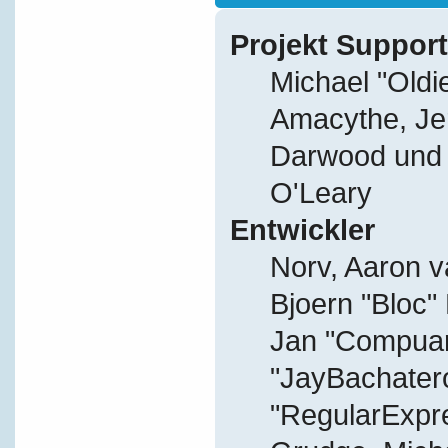
Projekt Support
Michael "Old
Amacythe, Je
Darwood und J
O'Leary
Entwickler
Norv, Aaron v
Bjoern "Bloc"
Jan "Compuart
"JayBachater
"RegularExpr