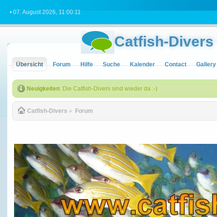
• 07. August 2026, 11:00:11
Catfish-Divers
Übersicht
Forum
Hilfe
Suche
Kalender
Contact
Gallery
Neuigkeiten
: Die Catfish-Divers sind wieder da :-)
Catfish-Divers
»
Forum