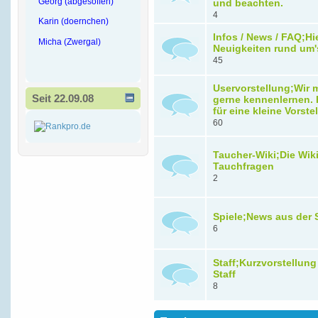
Georg (abgesoffen)
und beachten.
4
Karin (doernchen)
Infos / News / FAQ;Hi
Micha (Zwergal)
Neuigkeiten rund um'
45
Uservorstellung;Wir
Seit 22.09.08
gerne kennenlernen. H
für eine kleine Vorste
60
Taucher-Wiki;Die Wiki 
Tauchfragen
2
Spiele;News aus der 
6
Staff;Kurzvorstellung
Staff
8