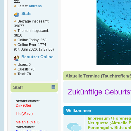
221
Latest:
antrens
Stats
Beiträge insgesamt:
39077
Themen insgesamt:
3816
Online Today: 258
Online Ever: 1774
(07. Juni 2026, 17:37:05)
Benutzer Online
Users: 0
Guests: 78
Total: 78
Aktuelle Termine (Tauchtreffen/
Staff
Zukünftige Geburts
Administratoren:
Dirk (Obi)
Willkommen
Iris (Wurzl)
Impressum / Forenreg
Melanie (Melli)
Netiquette ;Aktuelle B
Moderatoren:
Forenregeln. Bitte un