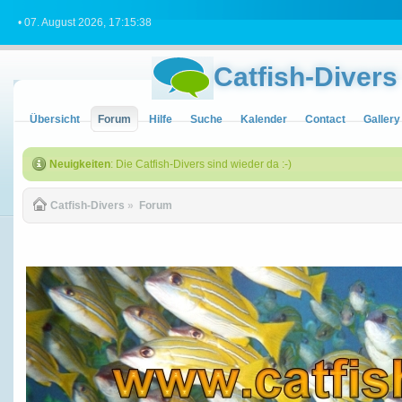
• 07. August 2026, 17:15:38
Catfish-Divers
Übersicht
Forum
Hilfe
Suche
Kalender
Contact
Gallery
Neuigkeiten
: Die Catfish-Divers sind wieder da :-)
Catfish-Divers
»
Forum