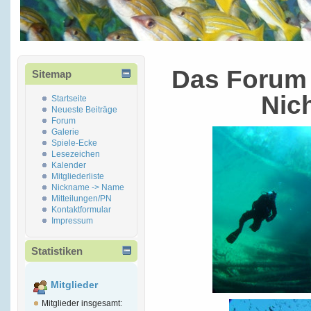
Das Forum 
Sitemap
Nic
Startseite
Neueste Beiträge
Forum
Galerie
Spiele-Ecke
Lesezeichen
Kalender
Mitgliederliste
Nickname -> Name
Mitteilungen/PN
Kontaktformular
Impressum
Statistiken
Mitglieder
Mitglieder insgesamt: