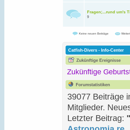
Fragen;...rund um's T
9
Keine neuen Beiträge
Weiter
Catfish-Divers - Info-Center
Zukünftige Ereignisse
Zukünftige Geburts
Forumstatistiken
39077 Beiträge 
Mitglieder. Neue
Letzter Beitrag:
Astronomia re..